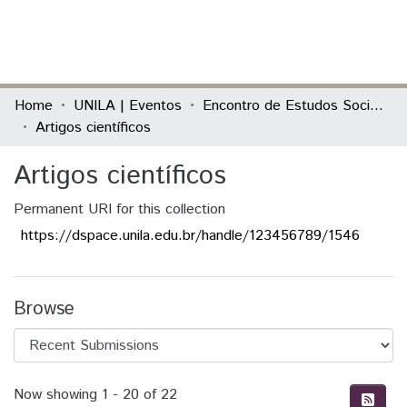
(current)
Log In
Communities & Collections
Home
UNILA | Eventos
Encontro de Estudos Sociales desde América Latina y el Caribe
Artigos científicos
All of DSpace
Artigos científicos
Statistics
Permanent URI for this collection
https://dspace.unila.edu.br/handle/123456789/1546
Browse
Recent Submissions
Now showing
1 - 20 of 22