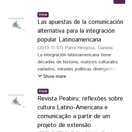
Item
Las apuestas de la comunicación
alternativa para la integración
popular Latinoamericana
(
2013-11-07
)
Parra Hinojosa, Daniela
La integración latinoamericana tiene
décadas de historia, matices culturales
variados, miradas políticas divergentes,
circunstancias históricas peculiares y
Show more
acepciones
ideológicas que llegan incluso al
Item
antagonismo. Sus diferentes niveles,
Revista Peabiru: reflexões sobre
acepciones y escalas han
cultura Latino-Americana e
dado como resultado tres principales
comunicação a partir de um
apuestas: las que se dan desde de los
projeto de extensão
intereses del