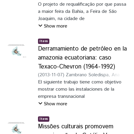
Oliveira
O projeto de requalificação por que passa
;
Melo, Marta Cerqueira
realizadas em cada um de
Vermelha, Frente Popular
a maior feira da Bahia, a Feira de São
seus órgãos a partir do encontro na Praça,
Independente, Frente de Lutas,
Joaquim, na cidade de
da distribuição de seu acervo permanente
Movimento Estudantil Popular
Salvador, evoca a reflexão acerca da
Show more
e difusão do histórico ­
Revolucionário, são algumas das
relação mantida pelos sujeitos, no âmbito
contemporâneo em seus espaços
organizações
da sociedade ocidental, para com
temporários cumpre com sua função de
Item
que protagonizam o efervescente cenário
os seus dejetos, detritos, lixo e com os
Derramamiento de petróleo en la
resgatar, salvaguardar, valorizar,
das lutas sociais em nosso país. A
ordenamentos espaciais, separações,
difundir, educar, integrar e promover o
comunicação proposta tem como
amazonia ecuatoriana: caso
misturas e diversidades. Envolvendo
patrimônio material e imaterial de nosso
objetivo apresentar uma leitura
Texaco-Chevron (1964-1992)
as noções de limpeza, higiene e saúde,
Continente. Meu artigo
interpretativa das recentes manifestações
(
2013-11-07
)
Zambrano Soledispa, Ana
esta relação, reconhecida em sua
abordará a formação do acervo de arte
no Brasil, tendo como referencial
Laura
El siguiente trabajo tiene como objetivo
;
Bombón Pozo, Karen Johanna
historicidade, tem as suas interfaces
popular do Pavilhão da Criatividade Darcy
teórico o debate em torno da
mostrar como las instalaciones de la
reservadas com os campos político,
Ribeiro no ano de 1988,
caracterização do conteúdo do estado
empresa transnacional
econômico e social. Analisar, pois, o
entretecendo elos entre as civilizações
brasileiro e as diferentes concepções
Texaco­Chevron llegaron afectar en gran
Show more
contexto no qual se insere o projeto
ancestrais e contemporâneas, explorando
táticas
magnitud a suelos ecuatorianos
direcionado à Feira é um modo de, por um
a materialidade da produção
e estratégicas apresentadas pelas ruas.
especialmente a las comunidades
lado, problematizar a naturalização por que
Item
artística do Brasil, México, Guatemala,
indígenas de la zona. Impacto que por
Missões culturais promovem
passa o sentido
Peru, Equador e países do CONESUR
mucho tiempo fue desconocido por la
hegemônico do lixo nas sociedades