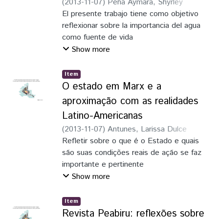
(
2013-11-07
)
Peña Aymara, Shyrley
mais tarde, em outros continentes e, o
teniendo acogida y sucediendo en las
Tatiana
El presente trabajo tiene como objetivo
;
Delgado Orrillo, Yansy Aurora
pintor Gambartes no interior da Argentina.
Universidad Federal de Integración Latino
reflexionar sobre la importancia del agua
Dessa maneira, instauram­se
Americana
como fuente de vida
alteridades projetadas por meio da
(UNILA) los días del 22 al 24 de octubre
y su preservación para el “buen vivir”, a
Show more
mobilidade e das redes de troca cultural. A
de 2013, en la ciudad de Foz do Iguaçú –
partir del estudio del Proyecto Minero
partir de uma geografia simbólica
Brasil y
Conga situado en la región de
Item
avessa ao etnocentrismo, Vela e
posteriormente su segunda versión con la
Cajamarca (Perú), el cual actualmente se
O estado em Marx e a
Gambartes fortalecem, em seus projetos
parecía de la Universidad Nacional de
encuentra suspendido por haber generado
estéticos, as distintas vozes de Abya
aproximação com as realidades
Córdoba
controversia ante su posible
Yala, nos quais, pulsam deuses, heróis e
(UNC), en la ciudad de Córdoba- Argentina
Latino-Americanas
ejecución hasta finales del 2014. Tomando
paisagens invocados por forças vitais
en las instalaciones de la UNC, los días 13
(
2013-11-07
)
Antunes, Larissa Dulce
en cuenta los aportes de intelectuales
capazes de impedir o seu
al 15 de
Moreira
Refletir sobre o que é o Estado e quais
latinoamericanos como Javier
silenciamento.
noviembre de 2014.
são suas condições reais de ação se faz
Lajo, será posible abordar la concepción
importante e pertinente
del “Sumaq Kawsay­ninchik o Nuestro Vivir
nos dias atuais. A concepção madura de
Show more
Bien” desde la visión
Karl Marx sobre o Estado foi construída a
indígena y occidental para entender la
partir de novas bases teóricas
condición del equilibrio h’ampi entre la
Item
que não a hegeliana e idealista. O caráter
Revista Peabiru: reflexões sobre
Pachamama y su implicancia para