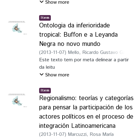
com esse campo de disputa. Cabe aqui,
Show more
relações de
então, refletir
respeito à diversidade e de prática
sobre essa disputa e suas consequências.
intercultural, conceito que será
Item
Pois, “Dialogar com o passado não é,
Ontologia da inferioridade
compreendido no decorrer
apenas, tornar
deste trabalho. Destaque­se que este
tropical: Buffon e a Leyanda
mais visíveis experiências vividas em
estudo realizado, segundo o método da
Negra no novo mundo
tempos anteriores; trata­se, sobretudo, de
observação
(
2013-11-07
)
Mello, Ricardo Gustavo Garcia
explorar os
participante ou pesquisa ação (VERGARA,
de
Este texto tem por meta delinear a partir
sentidos em que esse passado assume no
2010), fora desenvolvido numa perspectiva
da leitu
presente...” (KHOURY, 2009, p.125).
discente
Show more
do processo eleitoral e que se propõe,
para além do debate sobre a diversidade e
Item
o exercício
Regionalismo: teorías y categorías
da democracia, à difusão da experiência no
processo eleitoral DISCENTE­ CONSUNI­
para pensar la participación de los
UNILAB
actores políticos en el proceso de
2013­2014. Pelo que antes se faz
integración Latinoamericana
necessário falar dos nomes que estiveram
(
2013-11-07
)
Marcuzzi, Rosa María
participando