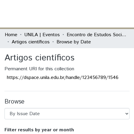
(current)
Log In
Communities & Collections
Home
UNILA | Eventos
Encontro de Estudos Sociales desde América Latina y el Caribe
Artigos científicos
Browse by Date
All of DSpace
Artigos científicos
Permanent URI for this collection
https://dspace.unila.edu.br/handle/123456789/1546
Browse
Browsing Artigos científicos by Issue Da
Filter results by year or month