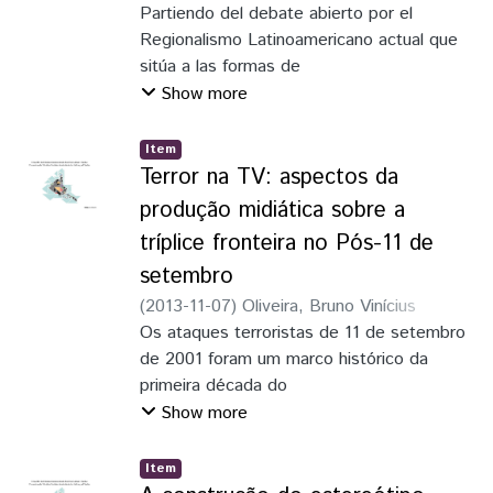
Partiendo del debate abierto por el
diretamente na organização deste
Regionalismo Latinoamericano actual que
processo.
sitúa a las formas de
intervención de los actores políticos como
Show more
centrales en la construcción de la región, el
presente trabajo propone,
Item
en primer lugar, una breve revisión de las
Terror na TV: aspectos da
Teorías Latinoamericanas que han analizado
produção midiática sobre a
el carácter subordinado
tríplice fronteira no Pós-11 de
de nuestra región en el contexto
setembro
internacional y, en segundo lugar, la
adopción de categorías desarrolladas por
(
2013-11-07
)
Oliveira, Bruno Vinícius
el nuevo institucionalismo, enfoque
Nascimento de
Os ataques terroristas de 11 de setembro
predominante en la Ciencia Política actual,
de 2001 foram um marco histórico da
para analizar la participación de
primeira década do
los actores de la sociedad civil en la
século XXI. Seus reflexos políticos e
Show more
construcción del regionalismo
sociais são notáveis até os dias de hoje,
latinoamericano actual.
motivo pelo qual ainda é importante
Item
debruçar­nos sobre o assunto para