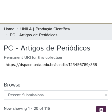
(current)
Log In
Communities & Collections
Home
UNILA | Produção Científica
PC - Artigos de Periódicos
All of DSpace
PC - Artigos de Periódicos
Statistics
Permanent URI for this collection
https://dspace.unila.edu.br/handle/123456789/358
Browse
Recent Submissions
Now showing
1 - 20 of 116