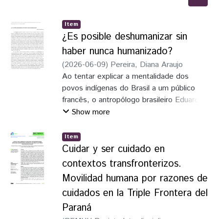
Item
¿Es posible deshumanizar sin
haber nunca humanizado?
(
2026-06-09
)
Pereira, Diana Araujo
Ao tentar explicar a mentalidade dos
povos indígenas do Brasil a um público
francês, o antropólogo brasileiro Eduardo
Viveiros de Castro revisita uma imagem
Show more
criada pelo padre jesuíta português Antonio
Vieira no século XVII. Essa imagem concisa
Item
e de fácil compreensão, embora simplifique
Cuidar y ser cuidado en
a explicação, não se furta à complexidade
contextos transfronterizos.
do tema. No artigo "Mármore e Murta:
Movilidad humana por razones de
Sobre a Inconsistência da Alma Selvagem"
cuidados en la Triple Frontera del
(doravante, todas as traduções do
português para o espanhol são do autor),
Paraná
Viveiros de Castro retorna aos primórdios