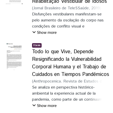
Reabilitação Vestibular de Idosos
empresas de resseguros se apresentam
(
Jornal Brasileiro de TeleSSaúde
,
2019
)
fortemente concentradas no eixo Rio-São
Nascimento, José Alexsandro de Araújo
Disfunções vestibulares manifestam-se
;
Paulo, sendo, o IRB Brasil RE, a principal
Rocha, Maria de Fátima Machado Reys
pelo aumento da oscilação do corpo nas
;
empresa deste setor.
Santos, Silvia Alcina de Souza
condições de conflito visual e
;
Silva,
Janayara Katarina da
somatossensorial, redução do limite de
;
Orientação
;
Jornal
Show more
Brasileiro de TeleSSaúde
estabilidade,
desvio a marcha quedas e redução de sua
Item
capacidade funcional, pois o sistema
Todo lo que Vive, Depende
vestibular não informa ao Sistema Nervoso
Resignificando la Vulnerabilidad
Central (SNC) sobre as acelerações
Corporal Humana y el Trabajo de
angulares da cabeça e movimentos
Cuidados en Tiempos Pandémicos
corporais lineares, ocorrendo um conflito
sensorial,
(
Anthropocenica. Revista de Estudos do
originando desequilíbrio corporal, náuseas,
Antropoceno e Ecocrítica,2
Se analiza en perspectiva histórico-
,
2021
)
Ferro,
vômitos, quedas, hipoacusia, zumbido,
Silvia Lilian
ambiental la experiencia actual de la
perda de memória e concentração,
pandemia, como parte de un continuum en
cefaleia, ansiedade e depressão. O
la historicidad de la vulnerabilidad, humana
Show more
objetivo deste
y no humana, inherente a la corporalidad.