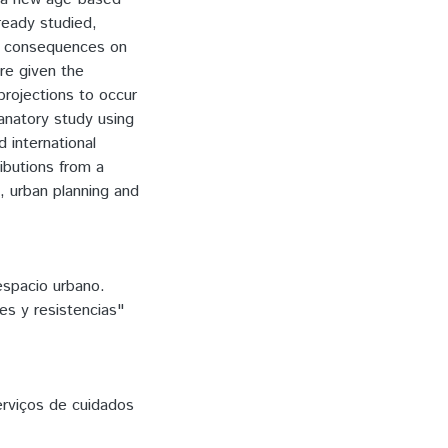
lready studied,
ible consequences on
are given the
rojections to occur
lanatory study using
d international
ributions from a
n, urban planning and
espacio urbano.
nes y resistencias"
erviços de cuidados