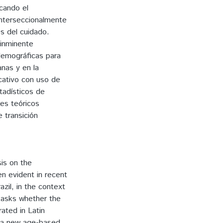
cando el
interseccionalmente
os del cuidado.
 inminente
demográficas para
anas y en la
icativo con uso de
tadísticos de
tes teóricos
e transición
sis on the
n evident in recent
azil, in the context
n asks whether the
rated in Latin
f a new age-based