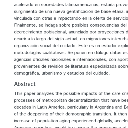
acelerado en sociedades latinoamericanas, estaría provo
surgimiento de una nueva gentrificación de base etaria, 
vinculada con otras e impactando en la oferta de servici
Finalmente, se indaga sobre posibles consecuencias del
decrecimiento poblacional, anunciado por proyecciones 
ocurrir a lo largo del siglo actual, en migraciones interurb
organización social del cuidado. Este es un estudio expl
metodologías cualitativas. Se ponen en diálogo datos es
agencias oficiales nacionales e internacionales, con apor
provenientes de revisión de literatura especializada sobr
demográfica, urbanismo y estudios del cuidado.
Abstract
This paper analyzes the possible impacts of the care cri
processes of metropolitan decentralization that have bee
decades in Latin America, particularly in Argentina and Br
of the deepening of their demographic transition. It the
increase of population aging experienced globally, accele
American societies, would be causing the emergence o