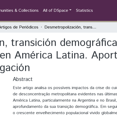
nities & Collections
All of DSpace
Statistics
Artigos de Periódicos
Desmetropolización, transición demográfica y organización social del cuidado en América Latina. Aportes para ampliar agendas de investigación
n, transición demográfica
 en América Latina. Apor
igación
Abstract
Este artigo analisa os possíveis impactos da crise do c
de desconcentração metropolitana evidentes nas última
América Latina, particularmente na Argentina e no Brasil
aprofundamento da sua transição demográfica. Em segui
o crescente envelhecimento populacional vivido globalm