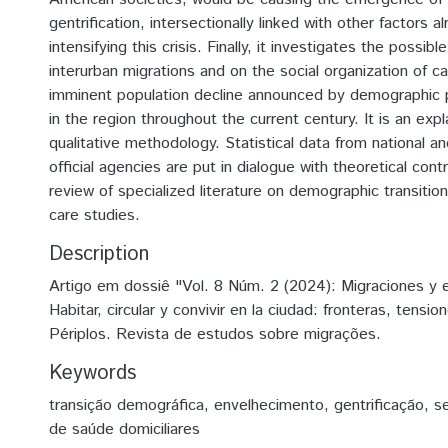
gentrification, intersectionally linked with other factors a
intensifying this crisis. Finally, it investigates the poss
interurban migrations and on the social organization of c
imminent population decline announced by demographic p
in the region throughout the current century. It is an exp
qualitative methodology. Statistical data from national an
official agencies are put in dialogue with theoretical cont
review of specialized literature on demographic transitio
care studies.
Description
Artigo em dossiê "Vol. 8 Núm. 2 (2024): Migraciones y 
Habitar, circular y convivir en la ciudad: fronteras, tensio
Périplos. Revista de estudos sobre migrações.
Keywords
transição demográfica
,
envelhecimento
,
gentrificação
,
s
de saúde domiciliares