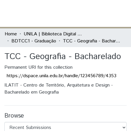
(current)
Log In
Communities & Collections
Home
UNILA | Biblioteca Digital de Trabalhos de Conclusão de Curso
BDTCC1 - Graduação
TCC - Geografia - Bacharelado
All of DSpace
TCC - Geografia - Bacharelado
Statistics
Permanent URI for this collection
https://dspace.unila.edu.br/handle/123456789/4353
ILATIT - Centro de Território, Arquitetura e Design -
Bacharelado em Geografia
Browse