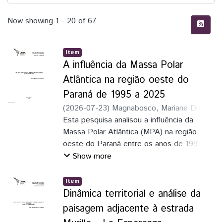
Recent Submissions
Now showing
1 - 20 of 67
Item
A influência da Massa Polar
Atlântica na região oeste do
Paraná de 1995 a 2025
(
2026-07-23
)
Magnabosco, Mariane Dutra
;
Marcia Aparecida Procopio da Silva Scheer
Esta pesquisa analisou a influência da
(orientadora)
Massa Polar Atlântica (MPA) na região
oeste do Paraná entre os anos de 1995 a
2025, destacando sua relevância na
Show more
intensificação de eventos climáticos
extremos e as implicações
Item
socioeconômicas e ambientais. A MPA foi
Dinâmica territorial e análise da
identificada como um dos principais
paisagem adjacente à estrada
agentes responsáveis por ondas de frio,