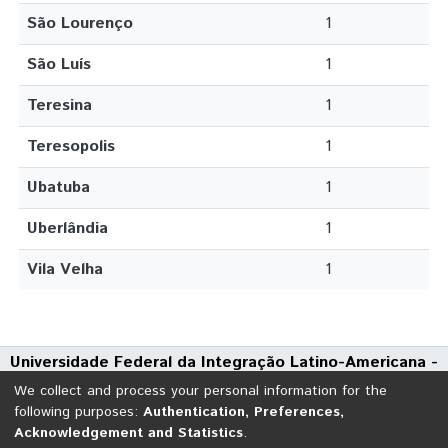
São Lourenço
1
São Luís
1
Teresina
1
Teresopolis
1
Ubatuba
1
Uberlândia
1
Vila Velha
1
Universidade Federal da Integração Latino-Americana -
UNILA
We collect and process your personal information for the
Avenida Tarquínio Joslin dos Santos, 1000 - Polo Universitário
following purposes:
Authentication, Preferences,
Acknowledgement and Statistics
.
CEP: 85870-650 | Foz do Iguaçu - Paraná