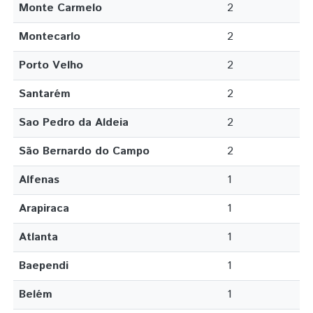
Monte Carmelo
2
Montecarlo
2
Porto Velho
2
Santarém
2
Sao Pedro da Aldeia
2
São Bernardo do Campo
2
Alfenas
1
Arapiraca
1
Atlanta
1
Baependi
1
Belém
1