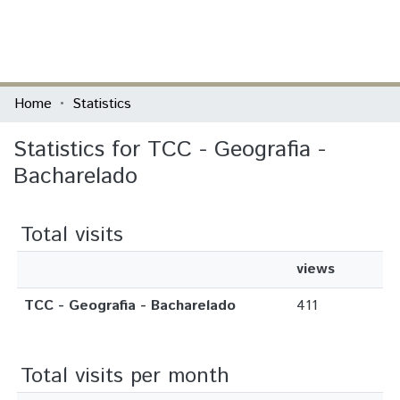
(current)
Log In
Communities & Collections
Home
Statistics
All of DSpace
Statistics for TCC - Geografia -
Bacharelado
Total visits
views
TCC - Geografia - Bacharelado
411
Total visits per month