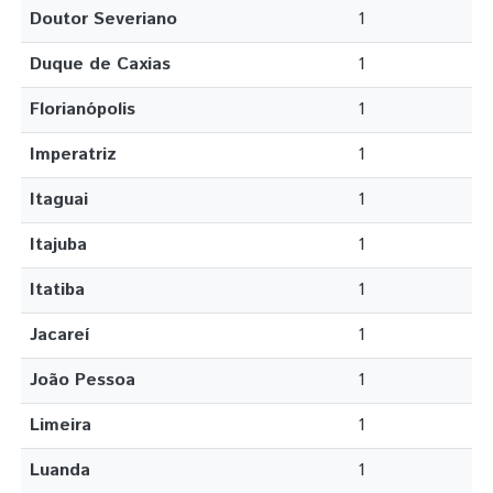
Doutor Severiano
1
Duque de Caxias
1
Florianópolis
1
Imperatriz
1
Itaguai
1
Itajuba
1
Itatiba
1
Jacareí
1
João Pessoa
1
Limeira
1
Luanda
1