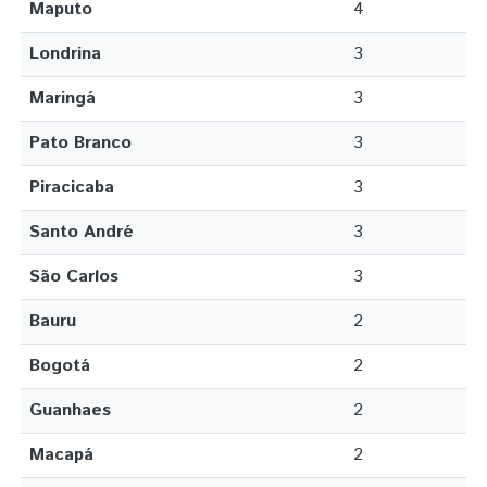
Maputo
4
Londrina
3
Maringá
3
Pato Branco
3
Piracicaba
3
Santo André
3
São Carlos
3
Bauru
2
Bogotá
2
Guanhaes
2
Macapá
2