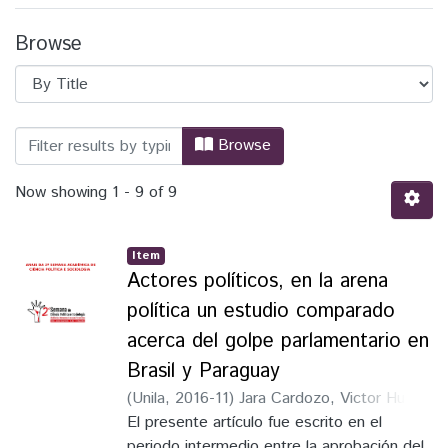
Browse
Browsing SACPS - Artigos científicos by 
Browse
Now showing
1 - 9 of 9
Item
Actores políticos, en la arena
política un estudio comparado
acerca del golpe parlamentario en
Brasil y Paraguay
(
Unila
,
2016-11
)
Jara Cardozo, Victor Hugo
;
Soares, Daniel Paiva
El presente artículo fue escrito en el
;
Ueda, Eduardo
Gonçalves
periodo intermedio entre la aprobación del
;
Aver, Gabriel Pancera
;
Alberti,