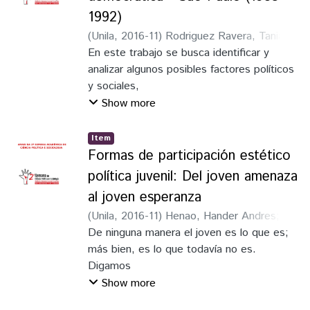
1992)
(
Unila
,
2016-11
)
Rodriguez Ravera, Tania
;
Soares, Daniel Paiva
En este trabajo se busca identificar y
;
Ueda, Eduardo
Gonçalves
analizar algunos posibles factores políticos
;
Aver, Gabriel Pancera
;
Alberti,
Giovana Paula
y sociales,
;
Villalba, Nestor Ariel Prieto
;
Oliveira, Tabata De
que permitan comprender las
;
Albuquerque, Bianca
Show more
Gabriele Mariz de
circunstancias históricas previas que
contribuyeron para que
Item
ocurriera la rebelión y la masacre del 02 de
Formas de participación estético
octubre de 1992 en la Casa de Detenção
política juvenil: Del joven amenaza
de São
al joven esperanza
Paulo, denominada Carandirú.
(
Unila
,
2016-11
)
Henao, Hander Andres
;
Consideramos que la misma debe ser
Maula González, María
De ninguna manera el joven es lo que es;
;
Osorio, Luz
comprendida dentro de
Adriana
más bien, es lo que todavía no es.
;
Soares, Daniel Paiva
;
Ueda,
las relaciones establecidas en un período
Eduardo Gonçalves
Digamos
;
Aver, Gabriel Pancera
;
de crisis social y política, por lo que este
Alberti, Giovana Paula
que solo eligiendo el Joven se da un Ser. El
;
Villalba, Nestor Ariel
Show more
trabajo
Prieto
joven no es ya un niño, ni es todavía un
;
Oliveira, Tabata De
;
Albuquerque,
esta divido en dos subítens. El primero,