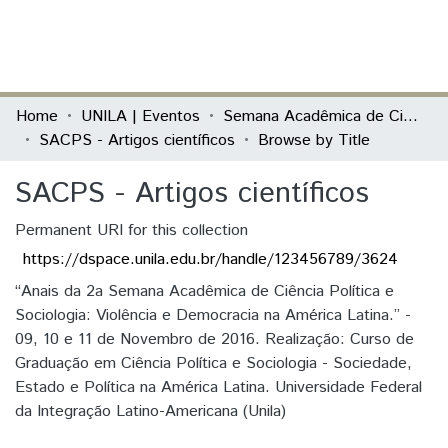
(current)
Log In
Communities & Collections
Home
UNILA | Eventos
Semana Acadêmica de Ciência Política e Sociologia (SACPS)
SACPS - Artigos científicos
Browse by Title
All of DSpace
SACPS - Artigos científicos
Permanent URI for this collection
https://dspace.unila.edu.br/handle/123456789/3624
“Anais da 2a Semana Acadêmica de Ciência Política e
Sociologia: Violência e Democracia na América Latina.” -
09, 10 e 11 de Novembro de 2016. Realização: Curso de
Graduação em Ciência Política e Sociologia - Sociedade,
Estado e Política na América Latina. Universidade Federal
da Integração Latino-Americana (Unila)