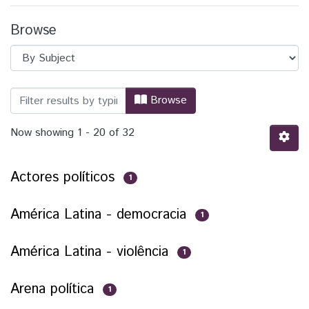
Browse
Browsing SACPS - Artigos científicos by
Browse
Now showing
1 - 20 of 32
Actores políticos
1
América Latina - democracia
1
América Latina - violência
1
Arena política
1