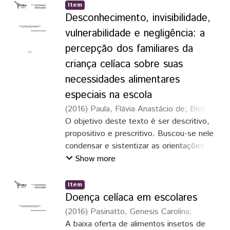
estudantes tenham, no periódo em que
Item
permanecem na escola, de no mínimo uma
Desconhecimento, invisibilidade,
refeição e que cubra suas necessidades
vulnerabilidade e negligência: a
nutricionais, além do acesso a alimentos
percepção dos familiares da
saudáveis, regionais, respeitando os
criança celíaca sobre suas
hábitos alimentares de sua região e com a
promulgação da Lei 11.947/2009, passou a
necessidades alimentares
ter obrigatoriedade de aquisição de no
especiais na escola
minímo 30% do recurso recebido pelo
(
2016
)
Paula, Flávia Anastácio de
;
Bleil,
FNDE, na aquisição de produtos da
Rozane Toso
O objetivo deste texto é ser descritivo,
agricultura familiar, fomentando o pequeno
propositivo e prescritivo. Buscou-se nele
agricultor e incentivando a continuar na
condensar e sistentizar as orientações
zona rual, criando uma mão dupla de
iniciais ao atendimento de pessoas com
Show more
benefícios.
necessidades alimentares especiais na
escola, em relevo para a condição celíaca.
Item
Doença celíaca em escolares
(
2016
)
Pasinatto, Genesis Carolina
;
Nampo, Fernando Kenji
A baixa oferta de alimentos insetos de