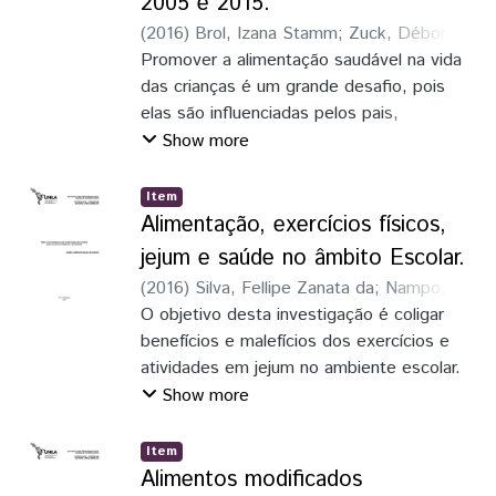
2005 e 2015.
(
2016
)
Brol, Izana Stamm
;
Zuck, Débora
Villetti
Promover a alimentação saudável na vida
das crianças é um grande desafio, pois
elas são influenciadas pelos pais,
familiares, amigos e pela escola. O
Show more
ambiente escolar merece destaque, pois é
um local onde as crianças passarão boa
Item
parte do seu dia de forma cotidiana.
Alimentação, exercícios físicos,
jejum e saúde no âmbito Escolar.
(
2016
)
Silva, Fellipe Zanata da
;
Nampo,
Fernando Kenji
O objetivo desta investigação é coligar
benefícios e malefícios dos exercícios e
atividades em jejum no ambiente escolar.
Show more
Item
Alimentos modificados