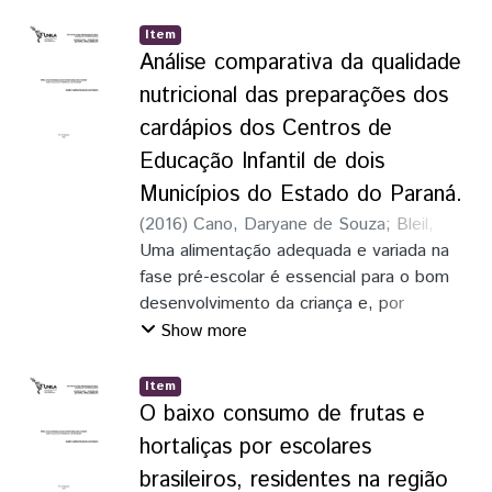
possíveis perspectivas didáticas
aproveitamento escolar, por tudo aquilo
metodológicas no processo ensino-
que já sabe-se sobre a importância de
Item
aprendizagem.
Análise comparativa da qualidade
crianças e adolescentes estarem
alimentados para que se possam se
nutricional das preparações dos
desenvolvier e aprender o que a
cardápios dos Centros de
humanidade já escreveu ao longo da sua
Educação Infantil de dois
existência.
Municípios do Estado do Paraná.
(
2016
)
Cano, Daryane de Souza
;
Bleil,
Rozane Toso
Uma alimentação adequada e variada na
fase pré-escolar é essencial para o bom
desenvolvimento da criança e, por
conseguinte, a formação de hábitos
Show more
alimentares saudáveis. Neste trabalho foi
realizada uma Avaliação Qualitativa da
Item
Preparação dos Cardápios (AQPC)
O baixo consumo de frutas e
oferecidos em dois centros de educação
hortaliças por escolares
infantil (CMEI), em dois municípios do
brasileiros, residentes na região
Oeste do Paraná.