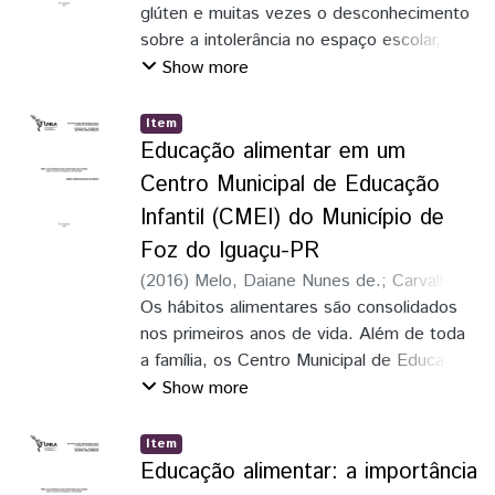
glúten e muitas vezes o desconhecimento
sobre a intolerância no espaço escolar,
interfere na qualidade de vida dos alunos,
Show more
principalmente a rotina social dessas
crianças com a doença celíaca, o que as
Item
deixam muito prejudicadas nos resultados
Educação alimentar em um
esperados no processo de ensino
Centro Municipal de Educação
aprendizagem.
Infantil (CMEI) do Município de
Foz do Iguaçu-PR
(
2016
)
Melo, Daiane Nunes de.
;
Carvalho,
Rosemary Jane Monteiro de
Os hábitos alimentares são consolidados
nos primeiros anos de vida. Além de toda
a família, os Centro Municipal de Educação
Infantil (CMEI) são referência de
Show more
alimentçaão para as crianças, por isso, a
realização de educação alimentar contínua
Item
nesses locais é essencial. Se os
Educação alimentar: a importância
professores tiverem uma alimentçaão