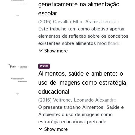
geneticamente na alimentação
escolar
(
2016
)
Carvalho Filho, Aramis Pereira de
;
Jebai, Soraya
Este trabalho tem como objetivo aportar
;
Queiroz Neto, Exzolvildres
elementos de reflexão sobre os conceitos
existentes sobre alimentos modificados
geneticamente, que direta ou
Show more
indiretamente chegam nas cozinhas
escolares, seja pelas hortas escolares, seja
Item
pelos vários produtos e fornecedores de
Alimentos, saúde e ambiente: o
alimentos que são responsáveis pela
uso de imagens como estratégia
manutenção de estoques da comida que
educacional
será elaborada, balanceada e servida,
(
2016
)
Veltrone, Leonardo Alexandre
;
pelas cozinheiras escolares para os alunos,
Santos, Clenise Maria Capallani dos
O presente trabalho Alimentos, Saúde e
dentro do espaço ecolar, com o fim de
Ambiente: o uso de imagens como
minimizar a carência nutricional que ainda é
estratégia educacional pretende
vista com frequência nas escolas brasileiras
proporcionar o despertar para outras
Show more
e que proporcione, assim um maior