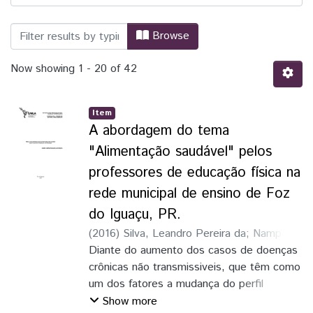
Browsing Alimentos, Nutrição e Saúde n
Browse
Now showing
1 - 20 of 42
Item
A abordagem do tema
"Alimentação saudável" pelos
professores de educação física na
rede municipal de ensino de Foz
do Iguaçu, PR.
(
2016
)
Silva, Leandro Pereira da
;
Nampo,
Fernando Kenji
Diante do aumento dos casos de doenças
crônicas não transmissiveis, que têm como
um dos fatores a mudança do perfil
alimentar da população, acredita-se que a
Show more