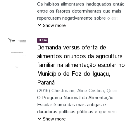
Zazula, Robson
Os hábitos alimentares inadequados então
entre os fatores determinantes que mais
repercutem negativamente sobre o estado
nutricional das crianças, sendo responsável
Show more
pelo desenvolvimento de diversos
problemas de saúde não só na infância,
Item
mas também na vida adulta.
Demanda versus oferta de
alimentos oriundos da agricultura
familiar na alimentação escolar no
Município de Foz do Iguaçu,
Paraná
(
2016
)
Christmann, Aline Cristina
;
Queiroz
Neto, Exzolvildres
O Programa Nacional da Alimentação
Escolar é uma das mais antigas e
duradoras políticas públicas e que vem
ganhando alguns avanços na
Show more
institucionalização, permitindo que os