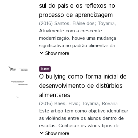
sul do país e os reflexos no
processo de aprendizagem
(
2016
)
Santos, Elâine dos
;
Toyama,
Rovana Paludo
Atualmente com a crescente
modernização, houve uma mudança
significativa no padrão alimentar da
propulação em geral, favorecendo o
Show more
aparecimento de doenças crônicas não
transmissíveis. Para uma alimentação
Item
saudável e de qualidade é fundamental o
O bullying como forma inicial de
consumo de frutas e hortaliças, e o melhor
desenvolvimento de distúrbios
momento para implantação de bons
alimentares
hábitos alimentares é na primeira infância.
(
2016
)
Baes, Elvio
;
Toyama, Rovana
Paludo
Este artigo tem como objetivo identificar
as violências entre os alunos dentro de
escolas. Conhecer os vários tipos de
bullying cometidos no contexto escolar.
Show more