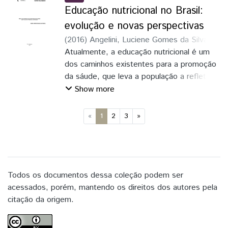
Educação nutricional no Brasil:
evolução e novas perspectivas
(
2016
)
Angelini, Luciene Gomes da Silva
;
Triches, Rozane Marcia
Atualmente, a educação nutricional é um
dos caminhos existentes para a promoção
da sáude, que leva a população a refletir
sobre o seu comportamento alimentar a
Show more
partir da conscientização sobre a
importância da alimentação para a saúde,
(current)
«
1
2
3
»
permitindo a transformação e o resgate
dos hábitos alimentares tradicionais.
Todos os documentos dessa coleção podem ser
acessados, porém, mantendo os direitos dos autores pela
citação da origem.