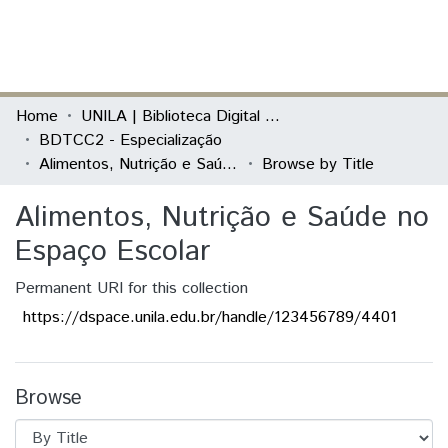
(current)
Log In
Communities & Collections
Home
UNILA | Biblioteca Digital de Trabalhos de Conclusão de Curso
BDTCC2 - Especialização
All of DSpace
Alimentos, Nutrição e Saúde no Espaço Escolar
Browse by Title
Alimentos, Nutrição e Saúde no
Espaço Escolar
Permanent URI for this collection
https://dspace.unila.edu.br/handle/123456789/4401
Browse