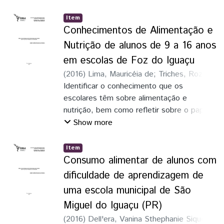
Analisar o perfil dos agressores e dos
agreditos, assim como a atitude dos
Item
professores e funcionários das escolas
Conhecimentos de Alimentação e
diante de situações de violência entre
Nutrição de alunos de 9 a 16 anos
estudantes.
em escolas de Foz do Iguaçu
(
2016
)
Lima, Mauricéia de
;
Triches, Rozane
Marcia
Identificar o conhecimento que os
escolares têm sobre alimentação e
nutrição, bem como refletir sobre o papel
da escola na orientação para uma
Show more
educação alimentar efetiva.
Item
Consumo alimentar de alunos com
dificuldade de aprendizagem de
uma escola municipal de São
Miguel do Iguaçu (PR)
(
2016
)
Dell'era, Vanina Sthephanie Siqueira
;