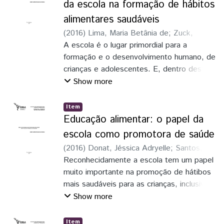
da escola na formação de hábitos
adequada podem se motivar e melhor
alimentares saudáveis
orientar as crianças. Objetivo: conhecer os
(
2016
)
Lima, Maria Betânia de
;
Zuck,
hábitos alimentares e experiências de
Débora Villetti
A escola é o lugar primordial para a
educação alimentar de professores de
formação e o desenvolvimento humano, de
Centro Municipal de Educação Infantil
crianças e adolescentes. E, dentro desta,
(CMEI) um do Município de Foz do Iguaçu-
pode abranger ações de promoção à
Show more
PR.
saúde e para a formação da consicência
para uma alimentçaão adequada e saudável
Item
para a construção do conhecimento crítico
Educação alimentar: o papel da
e que estimule um viver com qualidade,
escola como promotora de saúde
hoje e no futuro.
(
2016
)
Donat, Jéssica Adryelle
;
Santos,
Clenise Maria Capallani dos
Reconhecidamente a escola tem um papel
muito importante na promoção de hátibos
mais saudáveis para as crianças, inclusive
no que se refere à uma alimentação mais
Show more
adequada para cada fase de aprendizagem
do aluno.
Item