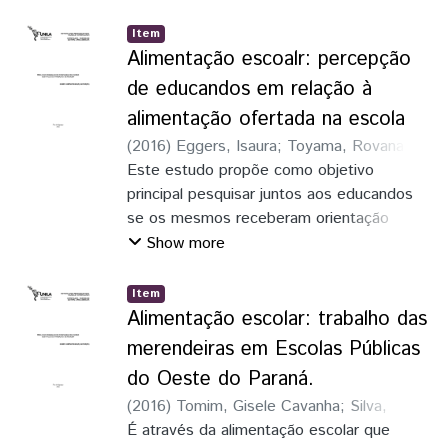
escola seja o lugar ideal para fomentar a
alimentação saudável, pois é na infância e
Item
na adolescência que começam a se definir
Alimentação escoalr: percepção
os hábitos alimentares.
de educandos em relação à
alimentação ofertada na escola
(
2016
)
Eggers, Isaura
;
Toyama, Rovana
Paludo
Este estudo propõe como objetivo
principal pesquisar juntos aos educandos
se os mesmos receberam orientação
alimentar e nutriconal, se sabem o que é
Show more
um alimento saudável/adequado e como
consideram a alimentação disponível no
Item
ambiente comparando-a com o Programa
Alimentação escolar: trabalho das
Nacional de Alimentação (PNAE).
merendeiras em Escolas Públicas
do Oeste do Paraná.
(
2016
)
Tomim, Gisele Cavanha
;
Silva,
Anaxsuell Fernando da
É através da alimentação escolar que