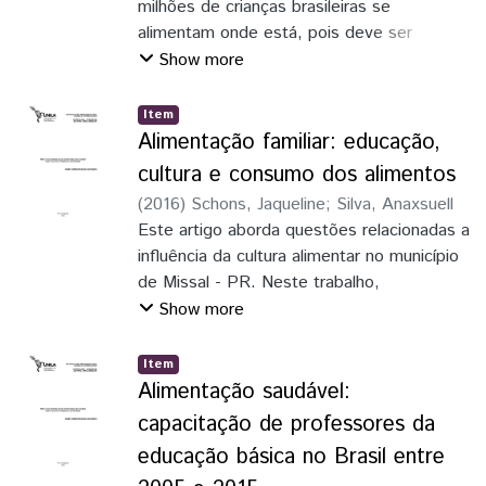
milhões de crianças brasileiras se
alimentam onde está, pois deve ser
nutritiva e variada para que possa auxiliar
Show more
no desenvolvimento do aluno, entretanto,
algumas escolas oferecem um cardápio
Item
com pouca diversidade nutricional além de
Alimentação familiar: educação,
não apresentarem infra-estrutura adequada
cultura e consumo dos alimentos
para o armazenamento dos alimentos.
(
2016
)
Schons, Jaqueline
;
Silva, Anaxsuell
Este artigo aborda questões relacionadas a
influência da cultura alimentar no município
de Missal - PR. Neste trabalho,
discutiremos os valores atribuídos aos
Show more
alimentos por estudantes participantes das
atividades complementares no contro turno
Item
da Escola Estadual do Campo Tancredo
Alimentação saudável:
Neves, de forma a compreender deveras
capacitação de professores da
as relações existentes entre as práticas
educação básica no Brasil entre
alimentares e os efeitos no seu entorno.