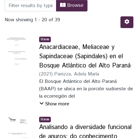
Browsing BND - Dissertação by Title
Browse
Now showing
1 - 20 of 39
Item
Anacardiaceae, Meliaceae y
Sapindaceae (Sapindales) en el
Bosque Atlántico del Alto Paraná
(
2021
)
Panizza, Adela María
El Bosque Atlántico del Alto Paraná
(BAAP) se ubica en la porción sudoeste de
la ecorregión del
Bosque Atlántico, uno de los hotspots de
Show more
biodiversidad, actualmente queda solo un
5% con estado de
Item
conservación y fragmentación diferentes
Analisando a diversidade funcional
por particularidades históricas, productivas
de anuros: do conhecimento