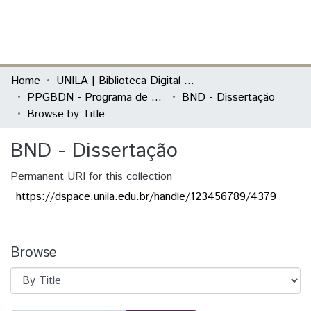
(current)
Log In
Communities & Collections
Home
UNILA | Biblioteca Digital de Dissertações e Teses
PPGBDN - Programa de Pós-Graduação em Biodiversidade Neotropical
BND - Dissertação
All of DSpace
Browse by Title
BND - Dissertação
Permanent URI for this collection
https://dspace.unila.edu.br/handle/123456789/4379
Browse