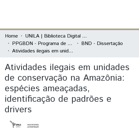
(current)
Log In
Communities & Collections
Home
UNILA | Biblioteca Digital de Dissertações e Teses
PPGBDN - Programa de Pós-Graduação em Biodiversidade Neotropical
BND - Dissertação
All of DSpace
Atividades ilegais em unidades de conservação na Amazônia: espécies ameaçadas, identificação de padrões e drivers
Statistics
Atividades ilegais em unidades
de conservação na Amazônia:
espécies ameaçadas,
identificação de padrões e
drivers