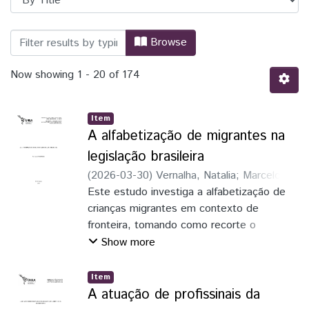
Browsing PPGIELA - Programa de Pós-Gr
Browse
Now showing
1 - 20 of 174
Item
A alfabetização de migrantes na
legislação brasileira
(
2026-03-30
)
Vernalha, Natalia
;
Marcelo
Augusto Rocha (orientador)
Este estudo investiga a alfabetização de
;
Laura Janaína
D. Amato (coorientadora)
crianças migrantes em contexto de
fronteira, tomando como recorte o
município de Foz do Iguaçu (PR), na região
Show more
da Tríplice Fronteira, entre Brasil, Paraguai
e Argentina, onde a presença de
Item
estudantes internacionais e o
A atuação de profissinais da
multilinguismo tensionam políticas