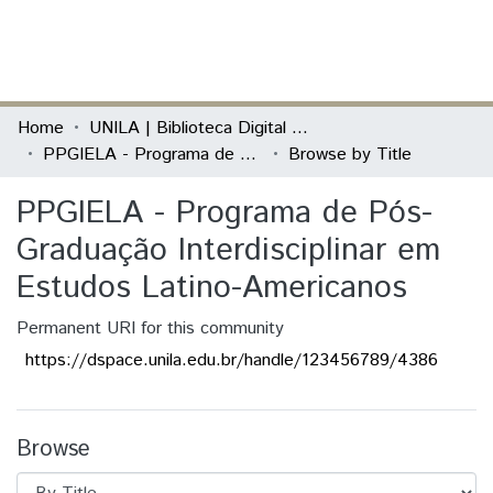
(current)
Log In
Communities & Collections
Home
UNILA | Biblioteca Digital de Dissertações e Teses
PPGIELA - Programa de Pós-Graduação Interdisciplinar em Estudos Latino-Americanos
Browse by Title
All of DSpace
PPGIELA - Programa de Pós-
Graduação Interdisciplinar em
Estudos Latino-Americanos
Permanent URI for this community
https://dspace.unila.edu.br/handle/123456789/4386
Browse