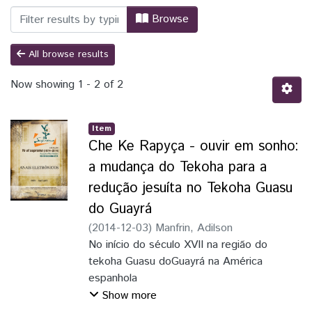
Browsing Colóqui Yo el Supremo (1974-2
Browse
All browse results
Now showing
1 - 2 of 2
Item
Che Ke Rapyça - ouvir em sonho:
a mudança do Tekoha para a
redução jesuíta no Tekoha Guasu
do Guayrá
(
2014-12-03
)
Manfrin, Adilson
No início do século XVII na região do
tekoha Guasu doGuayrá na América
espanhola
os Guarani estavam em crise, sofriam com
Show more
as epidemias que geravam grande