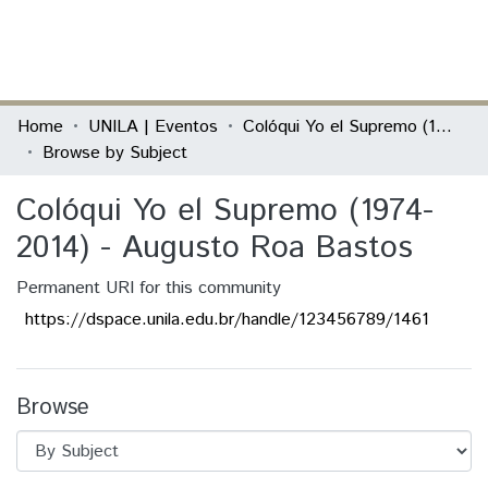
(current)
Log In
Communities & Collections
Home
UNILA | Eventos
Colóqui Yo el Supremo (1974-2014) - Augusto Roa Bastos
Browse by Subject
All of DSpace
Colóqui Yo el Supremo (1974-
2014) - Augusto Roa Bastos
Permanent URI for this community
https://dspace.unila.edu.br/handle/123456789/1461
Browse