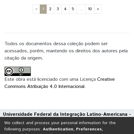
(current)
«
1
2
3
4
5
...
10
»
Todos os documentos dessa coleção podem ser
acessados, porém, mantendo os direitos dos autores pela
citação da origem.
Este obra está licenciado com uma Licença
Creative
Commons Atribuição 4.0 Internacional
.
Universidade Federal da Integração Latino-Americana -
UNILA
We collect and process your personal information for the
Avenida Tarquínio Joslin dos Santos, 1000 - Polo Universitário
following purposes:
Authentication, Preferences,