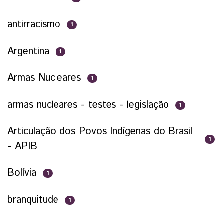
antirracismo
1
Argentina
1
Armas Nucleares
1
armas nucleares - testes - legislação
1
Articulação dos Povos Indígenas do Brasil
1
- APIB
Bolívia
1
branquitude
1