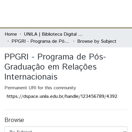
(current)
Log In
Communities & Collections
Home
UNILA | Biblioteca Digital de Dissertações e Teses
PPGRI - Programa de Pós-Graduação em Relações Internacionais
Browse by Subject
All of DSpace
PPGRI - Programa de Pós-
Graduação em Relações
Internacionais
Permanent URI for this community
https://dspace.unila.edu.br/handle/123456789/4392
Browse