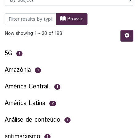
Browsing PPGRI - Programa de Pós-Grad
Browse
Now showing
1 - 20 of 198
5G
1
Amazônia
1
América Central.
1
América Latina
2
Análise de conteúdo
1
antimarxismo
1