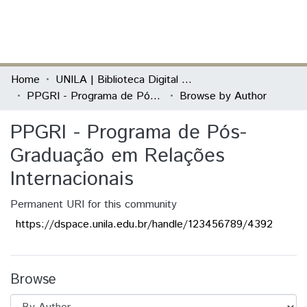
(current)
Log In
Communities & Collections
Home
UNILA | Biblioteca Digital de Dissertações e Teses
PPGRI - Programa de Pós-Graduação em Relações Internacionais
Browse by Author
All of DSpace
PPGRI - Programa de Pós-
Graduação em Relações
Internacionais
Permanent URI for this community
https://dspace.unila.edu.br/handle/123456789/4392
Browse