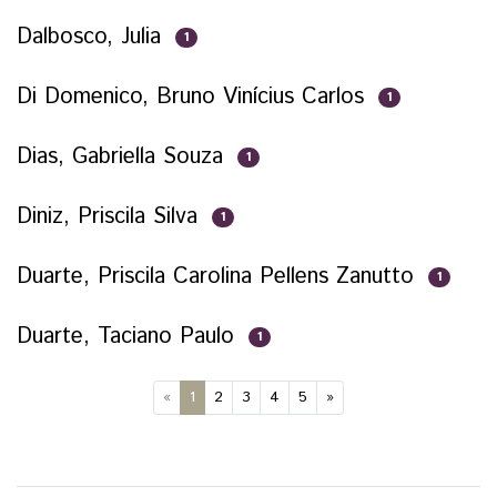
Dalbosco, Julia
1
Di Domenico, Bruno Vinícius Carlos
1
Dias, Gabriella Souza
1
Diniz, Priscila Silva
1
Duarte, Priscila Carolina Pellens Zanutto
1
Duarte, Taciano Paulo
1
(current)
«
1
2
3
4
5
»