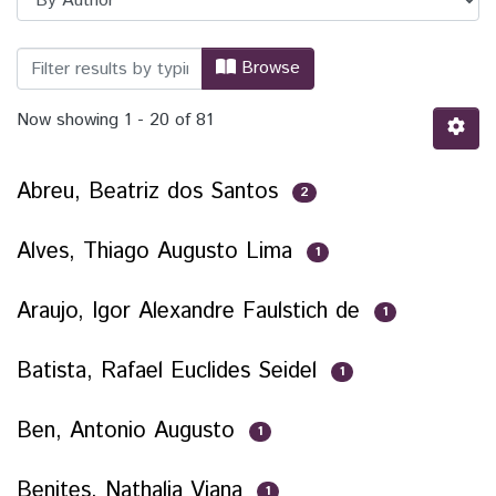
Browsing PPGRI - Programa de Pós-Gra
Browse
Now showing
1 - 20 of 81
Abreu, Beatriz dos Santos
2
Alves, Thiago Augusto Lima
1
Araujo, Igor Alexandre Faulstich de
1
Batista, Rafael Euclides Seidel
1
Ben, Antonio Augusto
1
Benites, Nathalia Viana
1