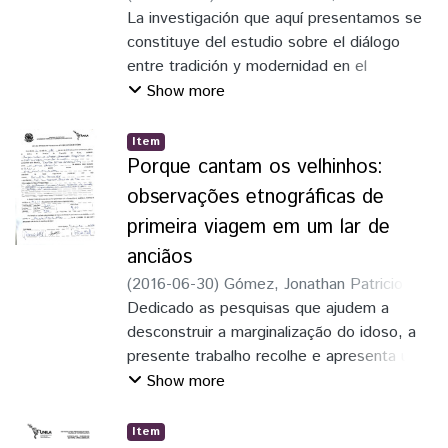
promover e ampliar as possibilidades do
Villena, Marcelo Ricardo
La investigación que aquí presentamos se
intérprete neste tipo de repertório.
constituye del estudio sobre el diálogo
entre tradición y modernidad en el
repertorio de los grupos bolivianos de
Show more
música popular que residen en las ciudades
La Paz, Oruro y Cochabamba pero cuyos
Item
integrantes son originarios de locales del
Porque cantam os velhinhos:
interior. Tomando como estudio de caso
observações etnográficas de
los grupos Kjarkjas, Kalamarca y
primeira viagem em um lar de
Llajtaymanta, el trabajo busca comprender
anciãos
los procesos de transformación musical de
un repertorio folclórico tradicional a una
(
2016-06-30
)
Gómez, Jonathan Patricio
estética híbrida, que contempla la
Cumbicos
Dedicado as pesquisas que ajudem a
;
Villena, Marcelo Ricardo
convivencia de instrumentos ancestrales
desconstruir a marginalização do idoso, a
del altiplano con instrumentos modernos
presente trabalho recolhe e apresenta uma
(algunos de ellos electrónicos). Un
etnografia feita no asilo Lar dos Velhinhos
Show more
hibridismo que no se limita a la
em Foz do Iguaçu estado de Paraná -
instrumentación, sino que puede ser
Brasil sobre repertorio musical em idosos e
Item