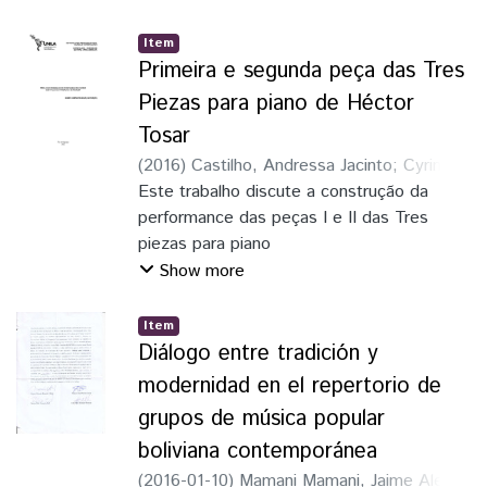
Soijar
Item
serían muy débiles como para afirmar la
Primeira e segunda peça das Tres
existencia de un Sistema argentino. A
diferencia de
Piezas para piano de Héctor
la red del Cemu, que mantiene una práctica
Tosar
común en las varias ciudades del interior de
(
2016
)
Castilho, Andressa Jacinto
;
Cyrino,
Misiones, esto sumado a lo que sus
Maria Beatriz
Este trabalho discute a construção da
;
Villena, Marcelo Ricardo
coordinadores afirman: estar siempre en
performance das peças I e II das Tres
contacto con la
piezas para piano
red, nos llevó a considerarlo como un
(1976) de Héctor Tosar, a partir da
Show more
Sistema misionero
investigação dos parâmetros
composicionais empregados
Item
na obra. Além da análise da escrita
Diálogo entre tradición y
contemporânea do compositor utilizou-se o
modernidad en el repertorio de
conceito de
grupos de música popular
“gestos musicais” para desenvolver uma
boliviana contemporánea
proposta de interpretação musical, com o
intuito de
(
2016-01-10
)
Mamani Mamani, Jaime Alex
;