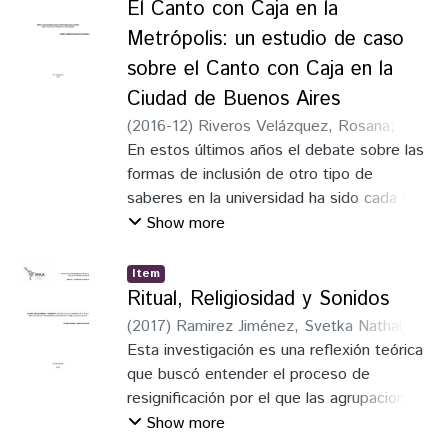
verificado en procedimientos musicales. La
as motivações que os levam a cantar, ouvir
El Canto con Caja en la
investigación que imaginamos se
ou escutar algumas canções especificas.
Metrópolis: un estudio de caso
caracterizará por el abordaje de fenómenos
Aborda também as limitações do
sobre el Canto con Caja en la
musicales en su contexto social y cultural,
envelhecer desde os autores Caroline de
Ciudad de Buenos Aires
relacionando cuestiones técnicas musicales
Leon Linck e Nelson H. Blanco
con los procesos migratorios en la Bolivia
respetivamente.
(
2016-12
)
Riveros Velázquez, Rosana
;
contemporánea. Finalmente serán
Chernavsky, Analía
En estos últimos años el debate sobre las
analizadas 3 canciones de los grupos
formas de inclusión de otro tipo de
anteriormente mencionados y el arte visual
saberes en la universidad ha sido cada vez
de sus CDs.
más frecuente. Este debate se ha
Show more
extendido por parte de docentes y
discentes de la carrera de canto de las
Item
universidades en Latinoamérica. Las
Ritual, Religiosidad y Sonidos
preguntas latentes son ¿Por dónde
(
2017
)
Ramirez Jiménez, Svetka Nathaly
;
empezar? ¿Qué tipo de canto abordar? a
Eid, Félix Ceneviva
Esta investigación es una reflexión teórica
partir de ahí surge la oportunidad del
que buscó entender el proceso de
estudio de caso de un canto de tradición
resignificación por el que las agrupaciones
oral: El Canto con Caja. Es por eso que en
musicales pasan en la actualidad. Para tal
Show more
esta tesis buscaremos comprender los
objetivo, delimitamos ver específicamente