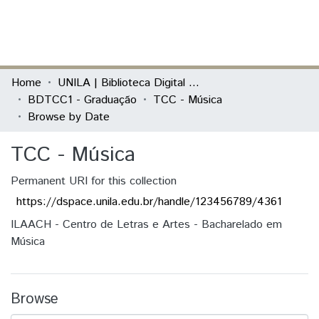
(current)
Log In
Communities & Collections
Home
UNILA | Biblioteca Digital de Trabalhos de Conclusão de Curso
BDTCC1 - Graduação
TCC - Música
All of DSpace
Browse by Date
TCC - Música
Permanent URI for this collection
https://dspace.unila.edu.br/handle/123456789/4361
ILAACH - Centro de Letras e Artes - Bacharelado em
Música
Browse