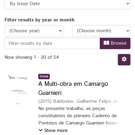
Browsing TCC - Música by Issue Date
Filter results by year or month
Browse
Now showing
1 - 20 of 54
Item
A Multi-obra em Camargo
Guarnieri
(
2015
)
Baldovino, Guilherme Felipe de
Mello
No presente trabalho, as peças
;
Matschulat, Josias
constituintes do primeiro Caderno de
Ponteios de Camargo Guarnieri foram
analisadas com o intuito de encontrar
Show more