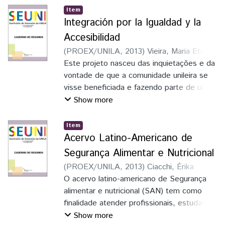
Americana, Unila, assim como da Região
Item
Trinacional
Integración por la Igualdad y la
Accesibilidad
(
PROEX/UNILA
,
2013
)
Vieira, Maria Eta
;
Sierra Suarez, Sergio Alejandro
Este projeto nasceu das inquietações e da
vontade de que a comunidade unileira se
visse beneficiada e fazendo parte de uma
integrçaão que inclua também pessoas
Show more
com diferentes graus de necessidde e
capacidades, ampliando as oportunidades
Item
de relacionamentos com indivíduos que
Acervo Latino-Americano de
têm perspectivas diferentes de mundo,
Segurança Alimentar e Nutricional
além de sentir a satisfação pela
(
PROEX/UNILA
,
2013
)
Ciacchi, Érika
possiblidade de se solidarizar com os que
Marafon Rodrigues
O acervo latino-americano de Segurança
;
Fereira, Rafael Lucas
tem necessidades específicas
Alves
alimentar e nutricional (SAN) tem como
;
Gomes, Rogério
;
Coluço, Dirce
Regina Simão
finalidade atender profissionais, estudantes
e pesquisadores que se dedicam à
Show more