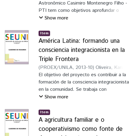
Carrillo, José Abrahan
Astronômico Casimiro Montenegro Filho -
;
Scheer, Marcia
Aparecida Procopio da Silva
PTI tem como objetivos aprofundar o
conhecimento do aluno quanto aos
Show more
sistemas dinâmicos da Terra e a
distribuição dos seres vivos, capacitar o
Item
aluno na confecção de materiais
América Latina: formando una
paradidáticos referentes aos fenômenos da
consciencia integracionista en la
natureza para que sejam transmitidos de
Triple Frontera
forma simples e mais interessante,
(
PROEX/UNILA
,
2013-10
)
Oliveira, Karina
comparados a abordagem apresentada em
Fernandes de
El objetivo del proyecto es contribuir a la
;
Alonso, Rodrigo
;
Lombide,
livros didáticos, aguçar a capacidade crítica
Micaela Gómez
formación de la consciencia integracionista
;
Peña Aymara, Shyrley
do aluno quanto à exploração antrópica dos
Tatiana
en la comunidad. Se trabaja con
recursos naturais e os principais impactos
estudiantes de segundo grado de la red de
Show more
gerados e discutir os principais problemas
enseñanza pública de la Frontera
ambientais verificados na atualidade
Trinacional
Item
A agricultura familiar e o
cooperativismo como fonte de