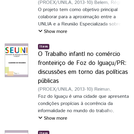
(
PROEX/UNILA
,
2013-10
)
Belem, Régis da
Cunha
O projeto tem como objetivo principal
colaborar para a aproximação entre a
UNLIA e a Reunião Especializada sobre
Agricultura Familiar do MERCOSUL
Show more
(REAF), espaço oficial do Conselho
Mercado Comum (CMC) destinado ao
Item
fortalecimento das políticas voltadas à
O Trabalho infantl no comércio
agricultura familiar da região
fronteiriço de Foz do Iguaçu/PR:
discussões em torno das políticas
públicas
(
PROEX/UNILA
,
2013-10
)
Reiman,
Valdirene
Foz do Iguaçu é uma cidade que apresenta
condições propícias à ocorrência da
informalidade no mundo do trabalho,
devido à proximidade com a Ponto da
Show more
Amizade, na fronteira entre Brasil e
Paraguay, nicho adquado ao primeiro
Item