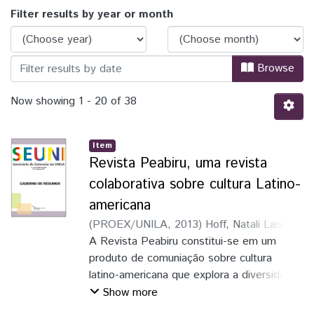
Browsing Seminário de Extensão da UNI
Filter results by year or month
Browse
Now showing
1 - 20 of 38
Item
Revista Peabiru, uma revista
colaborativa sobre cultura Latino-
americana
(
PROEX/UNILA
,
2013
)
Hoff, Natali Laise
Zamboni
A Revista Peabiru constitui-se em um
;
Maier, Rafael
;
Silva, Gilmar
Almeida
produto de comuniação sobre cultura
;
Xavier, Renan
;
Cota, Débora
;
Dacas, Michele
latino-americana que explora a diversidade
oferecida pelo ambiente multicultural da
Show more
Universidade Federal da Integração Latino-