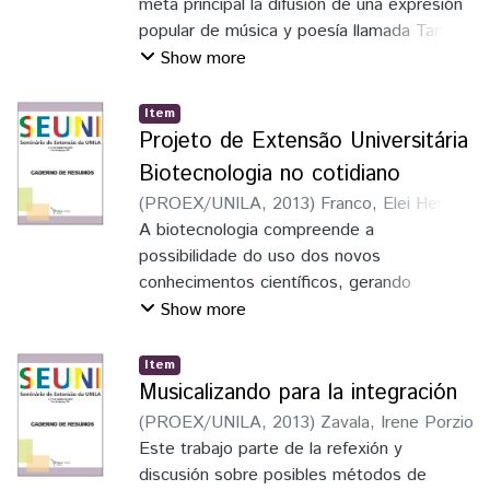
Alemán, Viviana Carolina
meta principal la difusión de una expresión
popular de música y poesía llamada Tamgo.
A través del análisis de su evolución,
Show more
desde mediados del siglo XIX hasta la
actualidad, se revela la identidad
Item
reconocida mundialmente de la comunidad
Projeto de Extensão Universitária
rioplatense
Biotecnologia no cotidiano
(
PROEX/UNILA
,
2013
)
Franco, Elei Henz
;
Krakievicz, Tanise
A biotecnologia compreende a
;
Frasson, Danúbia
;
Barcelos, Flávia Braga
possibilidade do uso dos novos
conhecimentos científicos, gerando
produtos e processos, a partir das ciências
Show more
básicas. Os rumos da sociedade
dependem de decisões que são
Item
embasadas na cultura científico-
Musicalizando para la integración
tecnológica. A falta de informação na área
(
PROEX/UNILA
,
2013
)
Zavala, Irene Porzio
biotecnológica tem trazido
Este trabajo parte de la refexión y
posicionamentos errôneos para as pessoas
discusión sobre posibles métodos de