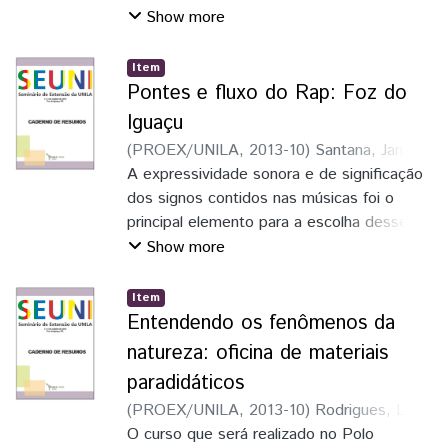
Mulheres Mil que tem como objetivo a
Show more
elevação de escolaridade e
profissionalizçaão de 100 (cem)
Item
estudantes, proporcionando a inclusão
Pontes e fluxo do Rap: Foz do
social e possibilidade de reinserção no
Iguaçu
mercado de trabalho
(
PROEX/UNILA
,
2013-10
)
Santana, Janaína
de Jesus Lopes
A expressividade sonora e de significação
dos signos contidos nas músicas foi o
principal elemento para a escolha desse
tema, que nos faz refletir sobre práticas
Show more
sociais, colocando o modo de "fazer" e
"pensar" do Rap não somente como
Item
representação artística, entretando como
Entendendo os fenômenos da
uma ferramenta de denúncia que o torna
natureza: oficina de materiais
também manifestação política.
paradidáticos
(
PROEX/UNILA
,
2013-10
)
Rodrigues, Luiz
Felipe
O curso que será realizado no Polo
;
Silva, Elias Gomes da
;
Madrid