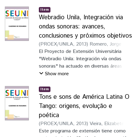
temática, por intermédio da Internet.
Item
Webradio Unila, Integración via
ondas sonoras: avances,
conclusiones y próximos objetivos
(
PROEX/UNILA
,
2013
)
Romero, Jorge
Alejandro Antonioli
El Proyecto de Extensión Universitária
;
Ortiz, María Gimena
Machado
"Webradio Unila: Integración vía ondas
;
Patrón, Angela Analía Garofali
sonoras" ha actuado en diversas áreas de
forma interdisciplinar e interinstitucional
Show more
desarrollando actividades pluriparticipativas
que involucran directamente la comunidad
Item
universitaria, concebida como el conjunto
Tons e sons de América Latina O
de prefesores, técnicos administrativos y
Tango: origens, evolução e
estudiantes, con la sociedad de Foz do
poética
Iguaçu y la triple frontera
(
PROEX/UNILA
,
2013
)
Vieira, Elizabete da
Conceição
Este programa de extensión tiene como
;
Araújo, Selma
;
Jaramillo