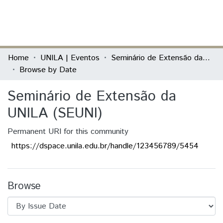
(current)
Log In
Communities & Collections
Home
UNILA | Eventos
Seminário de Extensão da UNILA (SEUNI)
Browse by Date
All of DSpace
Seminário de Extensão da
UNILA (SEUNI)
Permanent URI for this community
https://dspace.unila.edu.br/handle/123456789/5454
Browse