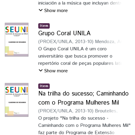
em geral
iniciación a la música que incluyan dentro
de sus objetivos, la búsqueda por
Show more
colaborar con la integración a través de la
cultura
Item
Grupo Coral UNILA
(
PROEX/UNILA
,
2013-10
)
Mendoza, Anne
Maryse do Lago
O Grupo Coral UNILA é um coro
;
Baldovino, Guilherme
Felipe de Mello
universitário que busca promover o
repertório coral de peças populares latino-
americanas, promover a integração entre o
Show more
âmbito discente e a comunidade de Foz do
Iguçau e desenvolver a percepção musical
Item
juntamente com a expressão vocal dos
Na trilha do sucesso; Caminhando
participantes
com o Programa Mulheres Mil
(
PROEX/UNILA
,
2013-10
)
Broutelles,
Adriana Magalhães Veiga de
O projeto "Na trilha do sucesso -
;
Meireles, Iris
Paula Gustavo
Caminhando com o Programa Mulheres Mil"
faz parte do Programa de Extensão