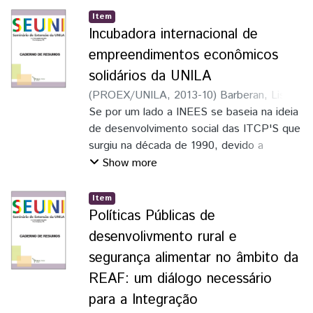
personalizada para a Biblioteca Comuintária
Item
CNI, situada no Bairro Cidade Nova, no
Incubadora internacional de
Município de Foz do Iugaçu.
empreendimentos econômicos
solidários da UNILA
(
PROEX/UNILA
,
2013-10
)
Barberan, Lis
Griselda Duarte
Se por um lado a INEES se baseia na ideia
;
Barboso, Lisete
;
Burgos,
Natalia Lorena Acosta
de desenvolvimento social das ITCP'S que
;
Corrêa, Rogêrio
dos Santos
surgiu na década de 1990, devido a
;
Duque, Sabrina de León
;
Bareiro, Sixto Morel
problemas estruturais da sociedade, como
Show more
o desemprego.
Item
Políticas Públicas de
desenvolivmento rural e
segurança alimentar no âmbito da
REAF: um diálogo necessário
para a Integração