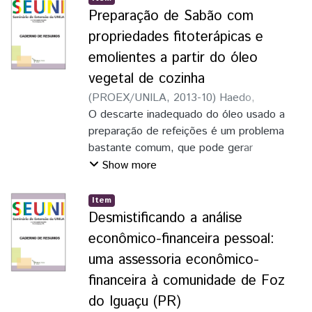
emprego dos jovens
Preparação de Sabão com
propriedades fitoterápicas e
emolientes a partir do óleo
vegetal de cozinha
(
PROEX/UNILA
,
2013-10
)
Haedo,
Katherine Bombi
O descarte inadequado do óleo usado a
;
Vieira, Lara helena Pires
preparação de refeições é um problema
bastante comum, que pode gerar
consequências que incluem desde o
Show more
entipimento de pias até danos ambientais
mais graves, como a anoxia em ambientes
Item
aquáticos, causando a morte de animais e
Desmistificando a análise
plantas
econômico-financeira pessoal:
uma assessoria econômico-
financeira à comunidade de Foz
do Iguaçu (PR)