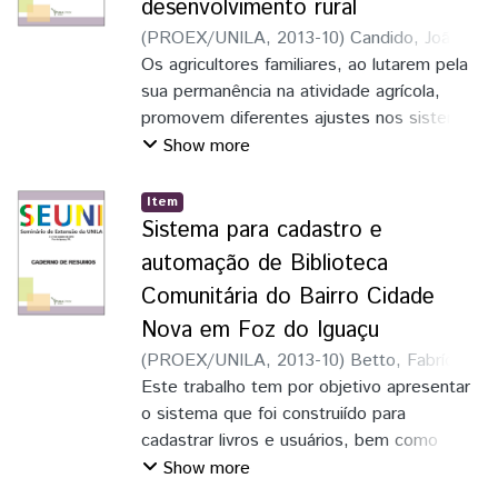
desenvolvimento rural
(
PROEX/UNILA
,
2013-10
)
Candido, João
Ernesto Pelissari
Os agricultores familiares, ao lutarem pela
;
Oliveira, Viviane de
;
Basso, Dirceu
sua permanência na atividade agrícola,
promovem diferentes ajustes nos sistemas
de produção
Show more
Item
Sistema para cadastro e
automação de Biblioteca
Comunitária do Bairro Cidade
Nova em Foz do Iguaçu
(
PROEX/UNILA
,
2013-10
)
Betto, Fabrício
;
Scalco, Gustavo
Este trabalho tem por objetivo apresentar
;
Crestani, Lucas Rafael
;
Cantú, Evandro
o sistema que foi construiído para
cadastrar livros e usuários, bem como
informatizar o processo de empréstimo e
Show more
reserva de livros, desenvolvido de forma