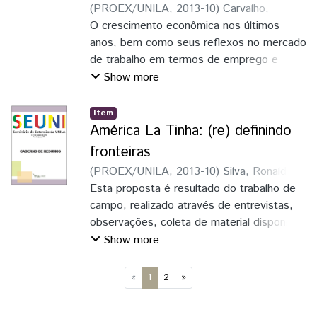
(
PROEX/UNILA
,
2013-10
)
Carvalho,
Wolney Roberto
O crescimento econômica nos últimos
;
Gaio, Gionei
;
Bondaneze,
Gustavo
anos, bem como seus reflexos no mercado
;
Bobadila, Alan A. F.
de trabalho em termos de emprego e
renda, tÇem estimulado as famílias, não
Show more
raras vezes, a consumirem para além da
restrição orçamentária - em especial
Item
quando a taxa de juros é baixa
América La Tinha: (re) definindo
fronteiras
(
PROEX/UNILA
,
2013-10
)
Silva, Ronaldo
;
Souza, Angela Maria de
Esta proposta é resultado do trabalho de
campo, realizado através de entrevistas,
observações, coleta de material disponível
em ambiente virtual e pesquisa
Show more
bibliográfica referente ao Movimento Hip
Hope de Foz do Iguaçu e região, no
(current)
«
1
2
»
projeto de iniciação científica intitulado
"Movimento Hip Hop: Estéticas Afro-