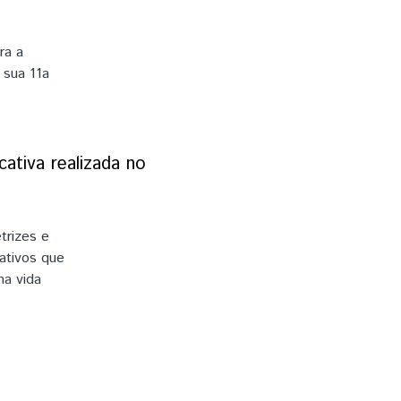
ra a
 sua 11a
ferência
a,
iado, por
CNCD)
ativa realizada no
romoção da
fetados por
trizes e
ativos que
na vida
s da
r de forma
recorte deste
esafio de
as