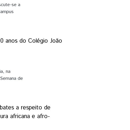
scute-se a
(Campus
o: o
as
além de
histórica.
60 anos do Colégio João
História”
teiro de
 cinquenta
nicos
ia, na
elos
a Semana de
 assim
 mesmo
frentamentos
 a
s do PIBID
am a
bates a respeito de
xposição,
ura africana e afro-
dias atuais,
mos relatar