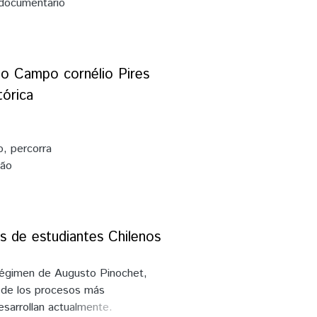
e documentario
ites teniendo
rabajo es
es sobre la
aciones de
o Campo cornélio Pires
014) de los
tórica
ltura y la
iones
o, percorra
não
 suas
cabe a
em
es de estudiantes Chilenos
munidade.
, o manejo
 régimen de Augusto Pinochet,
de obra
o de los procesos más
hos, as
esarrollan actualmente.