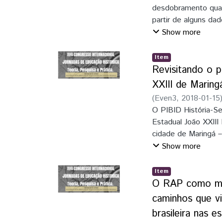
desdobramento quali
partir de alguns da
Curitiba), questões
Show more
conceito trauma (RÜ
históricas dos disce
Item
algumas estratégias
Revisitando o 
O ponto de partida 
XXIII de Maring
(2010) e a adaptaçã
(
Even3
,
2018-01-15
entrevista qualitati
O PIBID História-Se
anos. Os encaminha
Estadual João XXIII
integrados ao ensin
cidade de Maringá 
discentes indicam a 
Integração Família-
Show more
como permitem algum
ano, abordando a t
de histórias traumá
necessidade de resg
Item
organizaram uma Sa
O RAP como mei
trajetória do colégi
caminhos que vi
como montagem de u
brasileira nas e
fotos, objetos anti