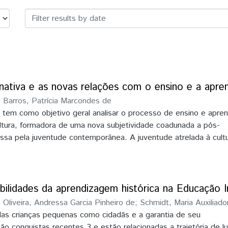
acional das Jornadas de Educação Hi
nativa e as novas relações com o ensino e a apr
)
Barros, Patrícia Marcondes de
 tem como objetivo geral analisar o processo de ensino e apr
ltura, formadora de uma nova subjetividade coadunada a pós-
sa pela juventude contemporânea. A juventude atrelada à cultur
vas e saberes diferenciados das gerações anteriores em relaç
 realização do presente estudo, de cunho qualitativo, serão est
psicologia, a comunicação, a sociologia e a história, a exemplo
as relações educacionais frente ao horizonte de possibilidades 
bilidades da aprendizagem histórica na Educação In
repensar o processo ensino-aprendizagem sob a égide das mud
)
Oliveira, Andressa Garcia Pinheiro de
;
Schmidt, Maria Auxiliad
uladas pela cibercultura, conferindo novos sentidos, reconfigur
as crianças pequenas como cidadãs e a garantia de seu
 reagindo à liquidez da pós-modernidade em prol de uma educ
ão conquistas recentes 3 e estão relacionadas a trajetória de l