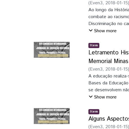
(
Even3
,
2018-01-15
nossa experiência n
Ao longo da Históri
combate ao racismo 
Discriminação no c
sessão reunida em 
Show more
Mundial contra o Rac
ocorrida na cidade 
Item
meio de decreto pr
Letramento Hist
cujos objetivos fora
Memorial Minas
igualdade e da prot
(
Even3
,
2018-01-15
discriminação racia
A educação realiza-s
Bases da Educação 
se desenvolvem não
familiar, na conviv
Show more
sociedade civil e na
consciente espaços
Item
projeto, nos museu
Alguns Aspecto
educar por meio da 
(
Even3
,
2018-01-15