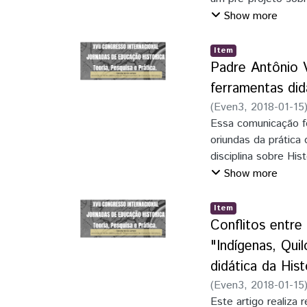
professores a partir
Show more
Federal do Paraná. P
propostas da lei 10
Item
através de uma brev
Padre Antônio V
no curso História da
ferramentas did
estão presentes no 
(
Even3
,
2018-01-15
temas África e afro
Essa comunicação f
referência, reconst
oriundas da prática
processo de orienta
disciplina sobre His
ofereceu a possibil
Show more
graduação em Histór
articular as inform
Item
sobre questões que 
Conflitos entre
colonial brasileiro
"Indígenas, Qui
persuasão) fez apar
didática da Hist
açucareira, a proteç
(
Even3
,
2018-01-15
algumas limitações d
Este artigo realiza 
Holanda) que o barr