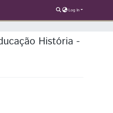
Log In
ducação História -