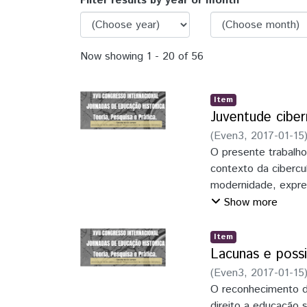
Browsing Congresso Intern
Filter results by year or month
Now showing
1 - 20 of 56
Item
Juventude ciber
(
Even3
,
2017-01-15
O presente trabalho
contexto da cibercu
modernidade, expres
apresenta expectati
Show more
educacional. Para a
interlocuções com a 
Item
perscrutando as nov
Lacunas e possi
Tratamos aqui, de 
(
Even3
,
2017-01-15
paradigmáticas post
O reconhecimento d
espaços e, também,
direito a educação s