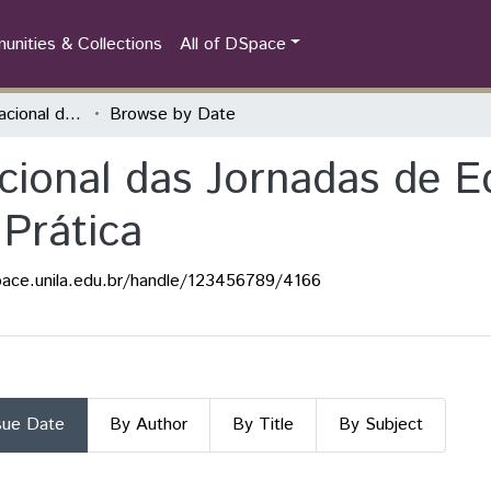
nities & Collections
All of DSpace
Congresso Internacional das Jornadas de Educação História - Teoria, Pesquisa e Prática
Browse by Date
cional das Jornadas de E
 Prática
pace.unila.edu.br/handle/123456789/4166
sue Date
By Author
By Title
By Subject