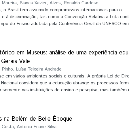
)
Moreira, Bianca Xavier
;
Alves, Ronaldo Cardoso
a elaboração do projeto e apresentar os resultados obtidos
a, o Brasil tem assumido compromissos internacionais para o
e à discriminação, tais como a Convenção Relativa a Luta cont
ampo do Ensino adotada pela Conferência Geral da UNESCO em
Paris de 14 de novembro à 15 de dezembro de 1960, e a III Con
ismo, a Discriminação Racial, Xenofobia e Intolerância Correlat
de Durban, na África do Sul, em 2001. Após estes eventos foi cr
esidencial, o Conselho Nacional de Combate à Discriminação (
órico em Museus: análise de uma experiência educ
m o incentivo e a criação de políticas públicas afirmativas de p
 Gerais Vale
eção dos direitos de indivíduos e de grupos sociais e étnicos, a
)
Pinho, Luísa Teixeira Andrade
l e por demais formas de intolerância (JACCOUD, 2002, p.23).
e em vários ambientes sociais e culturais. A própria Lei de Dire
Nacional considera que a educação abrange os processos form
 somente nas instituições de ensino e pesquisa, mas também 
ência humana, no trabalho, nos movimentos sociais e organizaçõe
s manifestações culturais. Isso indica a necessidade de explora
 educativos situados além dos muros da escola ou, segundo o 
s. Como espaço cultural e educativo, o museu tem se dado o d
s na Belém de Belle Époque
sensibilização e a partir de seus objetos, exposições e propost
)
Costa, Antonia Eriane Silva