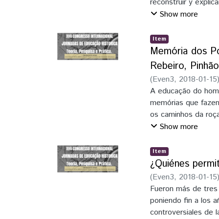
reconstruir y explic
se presenta bajo la
Show more
en cuenta que se tra
analizar como profe
Item
Guerra de la Triple 
Memória dos Po
estos sujetos acerc
Rebeiro, Pinhão
mismos. Considerando
(
Even3
,
2018-01-15
formación de la iden
A educação do hom
memórias que fazem 
os caminhos da roça
verbalizadas tais co
Show more
experiências de vi
escola o papel da 
Item
conhecimento cotid
¿Quiénes permit
consciência históric
(
Even3
,
2018-01-15
Nas memórias dos p
Fueron más de tres 
da terra, a organiz
poniendo fin a los 
familiar, os valores
controversiales de l