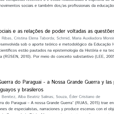
às tecnologias, mas também humanista e aberta à complexida
 movimentos sociais e também dos/as profissionais da educação
eios e mensagens” que a contemporaneidade nos traz
a e os direitos conquistados no decorrer das últimas três
oncepção de “criança”, não mais delimitada a um devir, mas
ito histórico e de direitos, que constrói sentidos sobre a natur
as reproduzindo elementos da cultura em que está inserida, m
ociais e as relações de poder voltadas as questõe
 nela, produzindo cultura
)
Ribas, Cristina Elena Taborda
;
Schmid, Maria Auxiliadora Morei
esenvolvida sob o aporte teórico e metodológico da Educação H
ientíficos estão pautados na epistemologia da História e na teo
ca (RÜSEN, 2010). Por meio do conceito substantivo (LEE, 200
e as relações de poder voltadas as questões indígenas, busca di
e aprendizagem em História, no qual a temática foi pensada a p
 “Burdening History” ou História Difícil. A proposta foi desenvo
manística para repasse aos 32 técnicos disciplinares de Históri
uerra do Paraguai - a Nossa Grande Guerra y las 
eos Regionais de Educação do estado do Paraná. Seu percurso 
guayos y brasileros
incípios investigativos da Pesquisa Qualitativa de natureza emp
)
Benitez, Alba Beatriz Salinas
;
Souza, Éder Cristiano de
 meio de análises de documentários, imagens sobre a temática, a
rra do Paraguai – A nossa Grande Guerra” (RUAS, 2015) trae en
res e jornais, com a devolutiva de narrativas elaboradas pelos 
ones de especialistas, narraciones y produce escenas con el obj