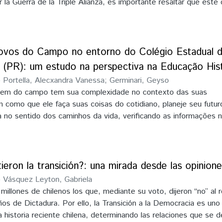
ar la Guerra de la Triple Alianza, es importante resaltar que est
 idea de multiperspectividad (SOUZA 2015), pero con ciertos lím
ta de una versión brasilera. El objetivo principal del presente t
sores brasileros y paraguayos interpretan los debates y abordaj
Alianza en el dicho documental. Desde ahí estudiar las interpret
vos do Campo no entorno do Colégio Estadual d
a de este documentario, y el aprendizaje histórico (SCHMIDT, 2
 (PR): um estudo na perspectiva na Educação His
 la conciencia histórica (RÜSEN 2001), las relaciones con la cu
)
Portella, Alecxandra Vanessa
;
Germinari, Geyso
tidad nacional que ellos pueden colocar o direccionar en sus vis
em do campo tem sua complexidade no contexto das suas
como que ele faça suas coisas do cotidiano, planeje seu futur
 no sentido dos caminhos da vida, verificando as informações 
mo as habilidades intelectuais, sensitivas e motoras através de
da. Essas lembranças compõe o mosaico da memória coletiva e 
inserção do conhecimento metodizado como realimentação do
iano. A memória nutre o pensamento histórico que se elabora 
ieron la transición?: una mirada desde las opinion
a como fator de situação social e cultural de indivíduos e de co
)
Vásquez Leyton, Gabriela
ovos do campo está o jeito de se relacionarem com a natureza
millones de chilenos los que, mediante su voto, dijeron “no” al
ação das atividades produtivas da pequena propriedade, a mão 
años de Dictadura. Por ello, la Transición a la Democracia es un
 e cultura que estreitam o relacionamento familiar e com os vizin
a historia reciente chilena, determinando las relaciones que se d