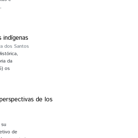
de e
.
eza e a
as
s indígenas
ra dos Santos
istórica,
ria da
5) os
scutir o
artir das
lvida
a que
perspectivas de los
foi
írica e
rtigos e
 su
técnicos
etivo de