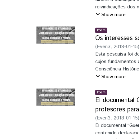
apenas consonante 
reivindicações dos
diversidade dos “m
A produção acadêmic
Show more
décadas apontam a c
concebida como suje
Item
sociedade, não apen
Os interesses s
também interferindo
(
Even3
,
2018-01-15
Esta pesquisa foi d
cujos fundamentos c
Consciência Históri
interesses sociais 
Show more
processo de ensino 
discussões acerca da
Item
numa perspectiva hu
El documental G
trabalham nos Núcl
profesores para
fundamentado nos pr
(
Even3
,
2018-01-15
interpretativa, por
El documental “Gue
textos de historiado
contenido declaraci
disciplinares