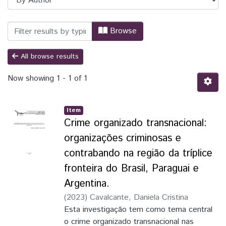
Browsing PPGRI - Programa de Pós-Grad
Browse
All browse results
Now showing
1 - 1 of 1
Item
Crime organizado transnacional:
organizações criminosas e
contrabando na região da tríplice
fronteira do Brasil, Paraguai e
Argentina.
(
2023
)
Cavalcante, Daniela Cristina
Esta investigação tem como tema central
o crime organizado transnacional nas