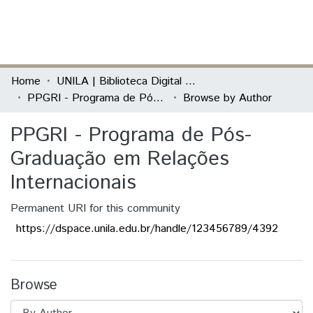
(current)
Log In
Communities & Collections
Home
UNILA | Biblioteca Digital de Dissertações e Teses
PPGRI - Programa de Pós-Graduação em Relações Internacionais
Browse by Author
All of DSpace
PPGRI - Programa de Pós-
Graduação em Relações
Internacionais
Permanent URI for this community
https://dspace.unila.edu.br/handle/123456789/4392
Browse