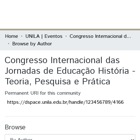
(current)
Log In
Communities & Collections
Home
UNILA | Eventos
Congresso Internacional das Jornadas de Educação História - Teoria, Pesquisa e Prática
Browse by Author
All of DSpace
Congresso Internacional das
Jornadas de Educação História -
Teoria, Pesquisa e Prática
Permanent URI for this community
https://dspace.unila.edu.br/handle/123456789/4166
Browse