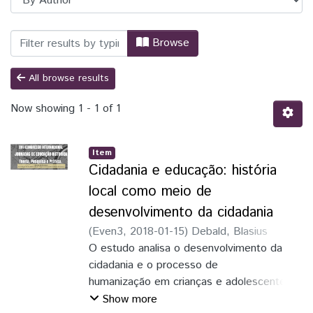
Browsing Congresso Internacional das Jo
Browse
All browse results
Now showing
1 - 1 of 1
Item
Cidadania e educação: história
local como meio de
desenvolvimento da cidadania
(
Even3
,
2018-01-15
)
Debald, Blasius
Silvano
O estudo analisa o desenvolvimento da
;
Almeida, Bruna Kalb de
;
Paiva,
Daniela Andressa Minuceli de
cidadania e o processo de
humanização em crianças e adolescentes a
partir da História local. O viés
Show more