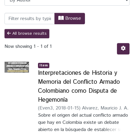
Browsing Congresso Internacional das Jo
Browse
All browse results
Now showing
1 - 1 of 1
Item
Interpretaciones de Historia y
Memoria del Conflicto Armado
Colombiano como Disputa de
Hegemonía
(
Even3
,
2018-01-15
)
Alvarez, Mauricio J. A.
Sobre el origen del actual conflicto armado
que hay en Colombia existe un debate
abierto en la búsqueda de establecer su