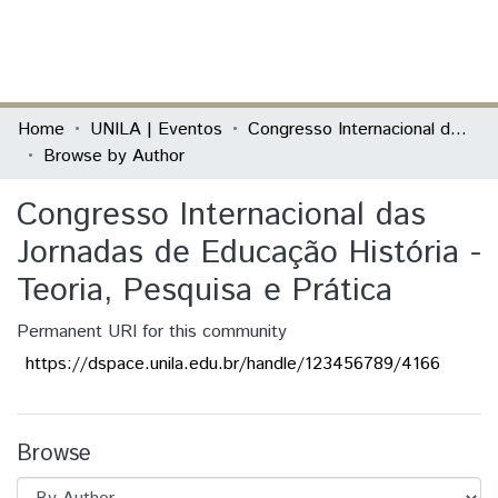
(current)
Log In
Communities & Collections
Home
UNILA | Eventos
Congresso Internacional das Jornadas de Educação História - Teoria, Pesquisa e Prática
Browse by Author
All of DSpace
Congresso Internacional das
Jornadas de Educação História -
Teoria, Pesquisa e Prática
Permanent URI for this community
https://dspace.unila.edu.br/handle/123456789/4166
Browse