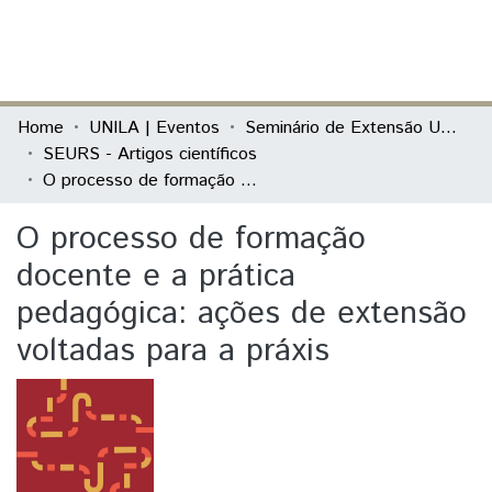
(current)
Log In
Communities & Collections
Home
UNILA | Eventos
Seminário de Extensão Universitária da Região Sul (SEURS)
SEURS - Artigos científicos
All of DSpace
O processo de formação docente e a prática pedagógica: ações de extensão voltadas para a práxis
Statistics
O processo de formação
docente e a prática
pedagógica: ações de extensão
voltadas para a práxis