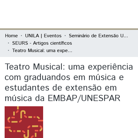
(current)
Log In
Communities & Collections
Home
UNILA | Eventos
Seminário de Extensão Universitária da Região Sul (SEURS)
SEURS - Artigos científicos
All of DSpace
Teatro Musical: uma experiência com graduandos em música e estudantes de extensão em música da EMBAP/UNESPAR
Statistics
Teatro Musical: uma experiência
com graduandos em música e
estudantes de extensão em
música da EMBAP/UNESPAR