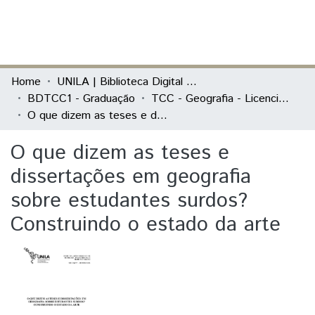
(current)
Log In
Communities & Collections
Home
UNILA | Biblioteca Digital de Trabalhos de Conclusão de Curso
BDTCC1 - Graduação
TCC - Geografia - Licenciatura
All of DSpace
O que dizem as teses e dissertações em geografia sobre estudantes surdos? Construindo o estado da arte
Statistics
O que dizem as teses e
dissertações em geografia
sobre estudantes surdos?
Construindo o estado da arte