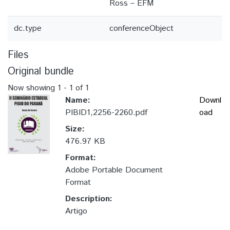
Ross – EFM
dc.type
conferenceObject
Files
Original bundle
Now showing
1 - 1 of 1
Name:
Downl
PIBID1,2256-2260.pdf
oad
Size:
476.97 KB
Format:
Adobe Portable Document
Format
Description:
Artigo