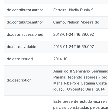
dc.contributor.author
Ferreira, Nádia Rubia S.
dc.contributor.author
Carmo, Nelson Moreira do
dc.date.accessioned
2018-01-24T16:39:09Z
dc.date.available
2018-01-24T16:39:09Z
dc.date.issued
2014-10
Anais do II Seminário Seminário 
Paraná: tecendo saberes / organ
dc.description
Maria Ribeiro e Catarina Costa 
Iguaçu: Unioeste; Unila, 2014
Este presente estudo visa relata
parciais constatadas pelos acad