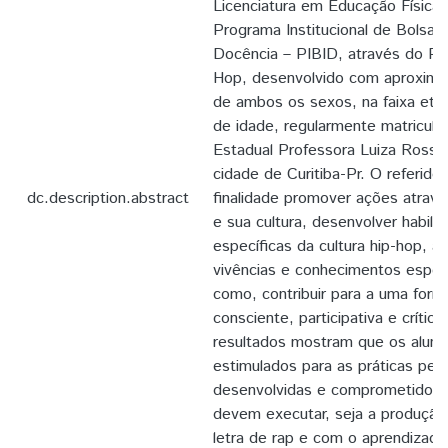
Licenciatura em Educação Física,
Programa Institucional de Bolsa d
Docência – PIBID, através do Pr
Hop, desenvolvido com aproxima
de ambos os sexos, na faixa etár
de idade, regularmente matricula
Estadual Professora Luiza Ross –
cidade de Curitiba-Pr. O referid
dc.description.abstract
finalidade promover ações atravé
e sua cultura, desenvolver habil
específicas da cultura hip-hop, a
vivências e conhecimentos espec
como, contribuir para a uma form
consciente, participativa e crítica
resultados mostram que os aluno
estimulados para as práticas pe
desenvolvidas e comprometidos
devem executar, seja a produção 
letra de rap e com o aprendizad