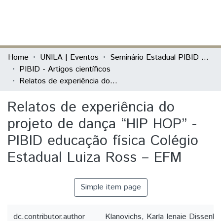
(current)
Log In
Communities & Collections
Home
UNILA | Eventos
Seminário Estadual PIBID do Paraná: tecendo saberes (PIBID)
PIBID - Artigos científicos
All of DSpace
Relatos de experiência do projeto de dança “HIP HOP” - PIBID educação física Colégio Estadual Luiza Ross – EFM
Statistics
Relatos de experiência do
projeto de dança “HIP HOP” -
PIBID educação física Colégio
Estadual Luiza Ross – EFM
Simple item page
dc.contributor.author
Klanovichs, Karla Ienaie Dissenha