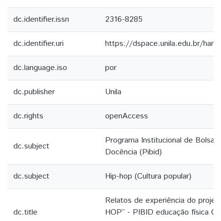
dc.identifier.issn
2316-8285
dc.identifier.uri
https://dspace.unila.edu.br/ha
dc.language.iso
por
dc.publisher
Unila
dc.rights
openAccess
Programa Institucional de Bolsa d
dc.subject
Docência (Pibid)
dc.subject
Hip-hop (Cultura popular)
Relatos de experiência do projet
dc.title
HOP” - PIBID educação física Col