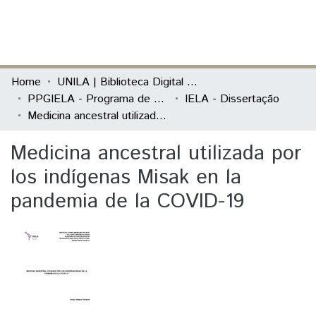
(current)
Log In
Communities & Collections
Home
UNILA | Biblioteca Digital de Dissertações e Teses
PPGIELA - Programa de Pós-Graduação Interdisciplinar em Estudos Latino-Americanos
IELA - Dissertação
All of DSpace
Medicina ancestral utilizada por los indígenas Misak en la pandemia de la COVID-19
Statistics
Medicina ancestral utilizada por
los indígenas Misak en la
pandemia de la COVID-19