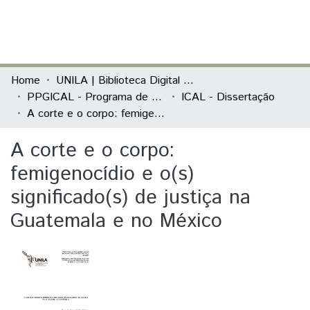
(current)
Log In
Communities & Collections
Home
UNILA | Biblioteca Digital de Dissertações e Teses
PPGICAL - Programa de Pós-Graduação em Integração Contemporânea da América Latina
ICAL - Dissertação
All of DSpace
A corte e o corpo: femigenocídio e o(s) significado(s) de justiça na Guatemala e no México
Statistics
A corte e o corpo:
femigenocídio e o(s)
significado(s) de justiça na
Guatemala e no México