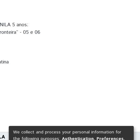
UNILA 5 anos:
ronteira” - 05 e 06
tina
We collect and process your personal information for
LA
the following purposes:
Authentication, Preferences,