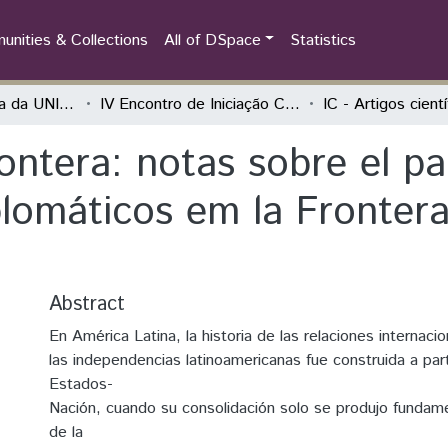
nities & Collections
All of DSpace
Statistics
Iniciação Científica da UNILA (IC)
IV Encontro de Iniciação Científica da Unila “UNILA 5 anos: Integração em Ciência, Tecnologia e Cultura na Tríplice Fronteira”
IC - Artigos cient
rontera: notas sobre el pa
lomáticos em la Frontera
Abstract
En América Latina, la historia de las relaciones internaci
las independencias latinoamericanas fue construida a part
Estados-
Nación, cuando su consolidación solo se produjo fundame
de la