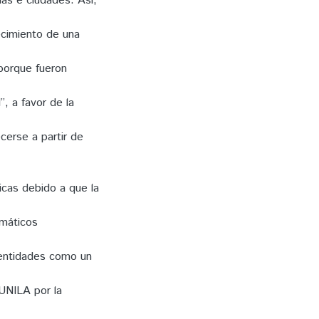
as e ciudades. Así,
ecimiento de una
 porque fueron
”, a favor de la
cerse a partir de
icas debido a que la
omáticos
dentidades como un
 UNILA por la