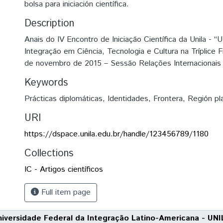
bolsa para iniciación científica.
Description
Anais do IV Encontro de Iniciação Científica da Unila - “
Integração em Ciência, Tecnologia e Cultura na Tríplice F
de novembro de 2015 – Sessão Relações Internacionais
Keywords
Prácticas diplomáticas
,
Identidades
,
Frontera
,
Región pla
URI
https://dspace.unila.edu.br/handle/123456789/1180
Collections
IC - Artigos científicos
Full item page
niversidade Federal da Integração Latino-Americana - UNI