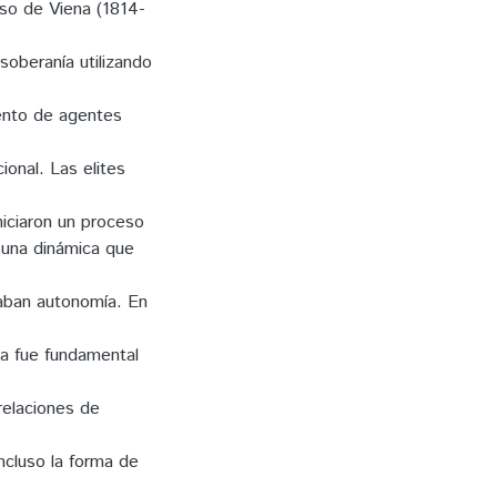
eso de Viena (1814-
soberanía utilizando
ento de agentes
cional. Las elites
niciaron un proceso
 una dinámica que
caban autonomía. En
ica fue fundamental
relaciones de
ncluso la forma de