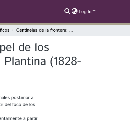
Log In
íficos
Centinelas de la frontera: notas sobre el papel de los representantes diplomáticos em la Frontera Plantina (1828-1852)
pel de los
 Plantina (1828-
onales posterior a
ir del foco de los
ntalmente a partir