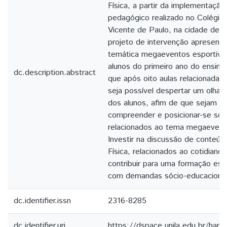
Física, a partir da implementaçã
pedagógico realizado no Colégio
Vicente de Paulo, na cidade de Ir
projeto de intervenção apresenta
temática megaeventos esportivo
alunos do primeiro ano do ensin
dc.description.abstract
que após oito aulas relacionadas
seja possível despertar um olhar 
dos alunos, afim de que sejam c
compreender e posicionar-se so
relacionados ao tema megaevent
Investir na discussão de conteú
Física, relacionados ao cotidiano
contribuir para uma formação es
com demandas sócio-educaciona
dc.identifier.issn
2316-8285
dc.identifier.uri
https://dspace.unila.edu.br/ha