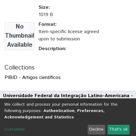
Size:
1019 B
Format:
No
Item-specific license agreed
Thumbnail
upon to submission
Available
Description:
Collections
PIBID - Artigos científicos
Universidade Federal da Integração Latino-Americana -
UNILA
We collect and process your personal information for the
Avenida Tarquínio Joslin dos Santos, 1000 - Polo Universitário
following purposes:
Authentication, Preferences,
Acknowledgement and Statistics
.
CEP: 85870-650 | Foz do Iguaçu - Paraná
DSpace software
copyright © 2002-2026
LYRASIS
Customize
Decline
That's ok
Cookie settings
Send Feedback