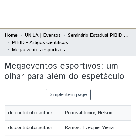
(current)
Log In
Communities & Collections
Home
UNILA | Eventos
Seminário Estadual PIBID do Paraná: tecendo saberes (PIBID)
PIBID - Artigos científicos
All of DSpace
Megaeventos esportivos: um olhar para além do espetáculo
Statistics
Megaeventos esportivos: um
olhar para além do espetáculo
Simple item page
dc.contributor.author
Princival Junior, Nelson
dc.contributor.author
Ramos, Ezequiel Vieira