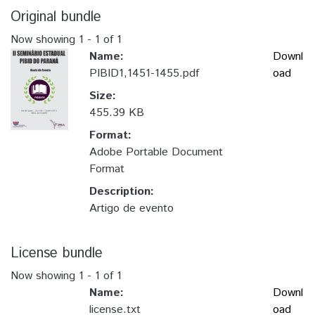
Original bundle
Now showing
1 - 1 of 1
Name:
Downl
PIBID1,1451-1455.pdf
oad
Size:
455.39 KB
Format:
Adobe Portable Document
Format
Description:
Artigo de evento
License bundle
Now showing
1 - 1 of 1
Name:
Downl
license.txt
oad