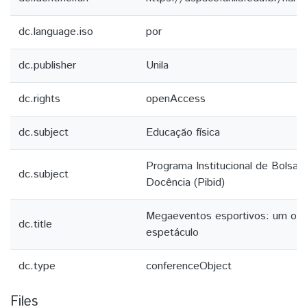
dc.language.iso
por
dc.publisher
Unila
dc.rights
openAccess
dc.subject
Educação física
Programa Institucional de Bolsa d
dc.subject
Docência (Pibid)
Megaeventos esportivos: um olha
dc.title
espetáculo
dc.type
conferenceObject
Files