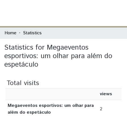
(current)
Log In
Communities & Collections
Home
Statistics
All of DSpace
Statistics for Megaeventos
esportivos: um olhar para além do
espetáculo
Total visits
views
Megaeventos esportivos: um olhar para
2
além do espetáculo