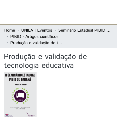
(current)
Log In
Communities & Collections
Home
UNILA | Eventos
Seminário Estadual PIBID do Paraná: tecendo saberes (PIBID)
PIBID - Artigos científicos
All of DSpace
Produção e validação de tecnologia educativa
Statistics
Produção e validação de
tecnologia educativa