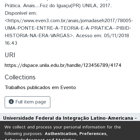
Prática. Anais...Foz do Iguaçu(PR) UNILA, 2017.
Disponível em:
<https//www.even3.com.br/anais/jornadaseh2017/78005-
UMA-PONTE-ENTRE-A-TEORIA-E-A-PRATICA--PIBID-
HISTORIA-NA-ERA-VARGAS>. Acesso em: 05/11/2018
16:43
URI
https://dspace.unila.edu.br/handle/123456789/4174
Collections
Trabalhos publicados em Evento
Full item page
Universidade Federal da Integração Latino-Americana -
UNILA
We collect and process your personal information for the
Avenida Tarquínio Joslin dos Santos, 1000 - Polo Universitário
following purposes:
Authentication, Preferences,