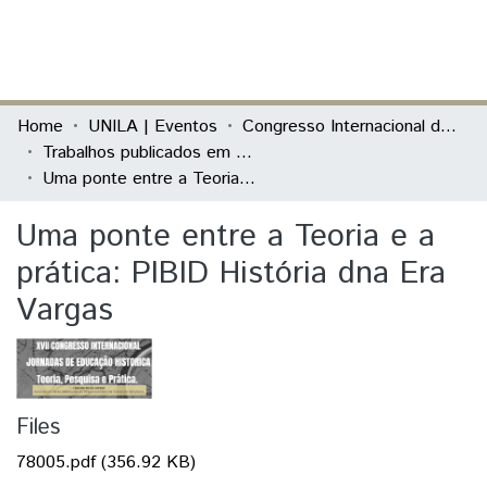
(current)
Log In
Communities & Collections
Home
UNILA | Eventos
Congresso Internacional das Jornadas de Educação História - Teoria, Pesquisa e Prática
Trabalhos publicados em Evento
All of DSpace
Uma ponte entre a Teoria e a prática: PIBID História dna Era Vargas
Statistics
Uma ponte entre a Teoria e a
prática: PIBID História dna Era
Vargas
Files
78005.pdf
(356.92 KB)