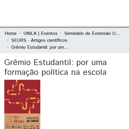
(current)
Log In
Communities & Collections
Home
UNILA | Eventos
Seminário de Extensão Universitária da Região Sul (SEURS)
SEURS - Artigos científicos
All of DSpace
Grêmio Estudantil: por uma formação política na escola
Statistics
Grêmio Estudantil: por uma
formação política na escola