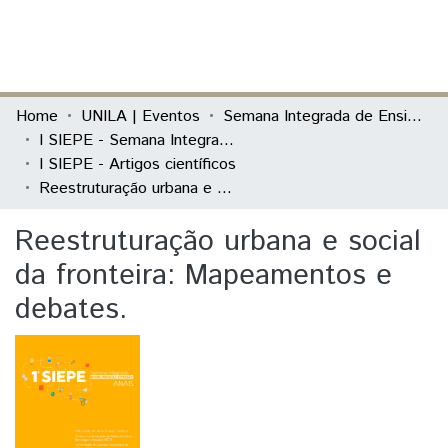
(current)
Log In
Communities & Collections
Home
UNILA | Eventos
Semana Integrada de Ensino, Pesquisa e Extensão (SIEPE)
I SIEPE - Semana Integrada de Ensino, Pesquisa e Extensão
All of DSpace
I SIEPE - Artigos científicos
Reestruturação urbana e social da fronteira: Mapeamentos e debates.
Statistics
Reestruturação urbana e social
da fronteira: Mapeamentos e
debates.