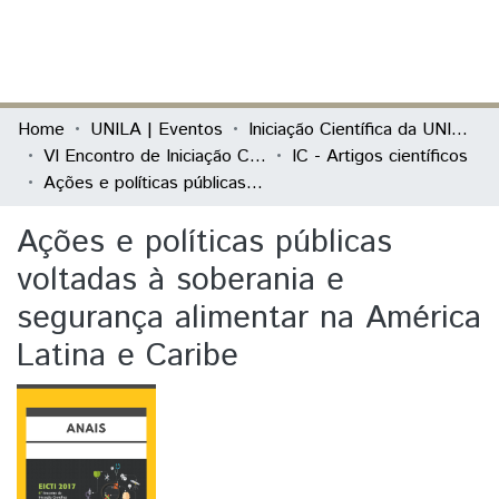
(current)
Log In
Communities & Collections
Home
UNILA | Eventos
Iniciação Científica da UNILA (IC)
VI Encontro de Iniciação Científica e II Encontro de Iniciação ao Desenvolvimento Tecnológico e Inovação
IC - Artigos científicos
All of DSpace
Ações e políticas públicas voltadas à soberania e segurança alimentar na América Latina e Caribe
Statistics
Ações e políticas públicas
voltadas à soberania e
segurança alimentar na América
Latina e Caribe