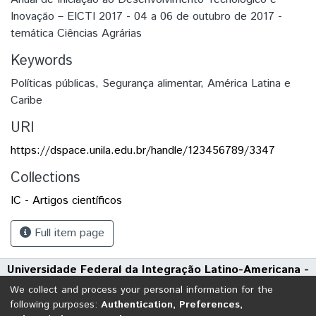
Inovação – EICTI 2017 - 04 a 06 de outubro de 2017 -
temática Ciências Agrárias
Keywords
Políticas públicas
,
Segurança alimentar
,
América Latina e
Caribe
URI
https://dspace.unila.edu.br/handle/123456789/3347
Collections
IC - Artigos científicos
Full item page
Universidade Federal da Integração Latino-Americana -
UNILA
We collect and process your personal information for the
Avenida Tarquínio Joslin dos Santos, 1000 - Polo Universitário
following purposes:
Authentication, Preferences,