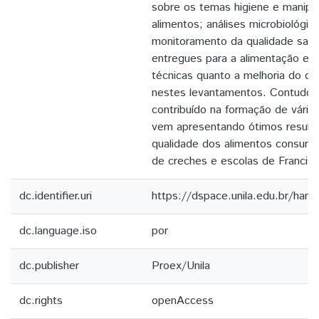
sobre os temas higiene e manipu
alimentos; análises microbiológic
monitoramento da qualidade sani
entregues para a alimentação esc
técnicas quanto a melhoria do q
nestes levantamentos. Contudo,
contribuído na formação de vários
vem apresentando ótimos resulta
qualidade dos alimentos consumi
de creches e escolas de Francisc
dc.identifier.uri
https://dspace.unila.edu.br/ha
dc.language.iso
por
dc.publisher
Proex/Unila
dc.rights
openAccess