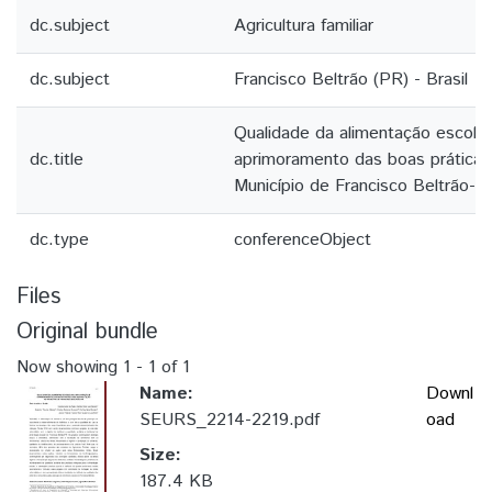
dc.subject
Agricultura familiar
dc.subject
Francisco Beltrão (PR) - Brasil
Qualidade da alimentação escolar
dc.title
aprimoramento das boas práticas
Município de Francisco Beltrão-P
dc.type
conferenceObject
Files
Original bundle
Now showing
1 - 1 of 1
Name:
Downl
SEURS_2214-2219.pdf
oad
Size:
187.4 KB