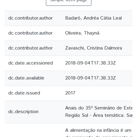
dc.contributor.author
Badaró, Andréa Cátia Leal
dc.contributor.author
Oliveira, Thayná
dc.contributor.author
Zavaschi, Cristina Dalmora
dc.date.accessioned
2018-09-04T17:38:33Z
dc.date.available
2018-09-04T17:38:33Z
dc.date.issued
2017
Anais do 35º Seminário de Extens
dc.description
Região Sul - Área temática: Saú
A alimentação na infância é um do