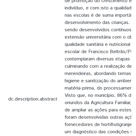
de promoção do crescimento e d
indivíduo, e com isto a qualidade
nas escolas é de suma importânci
desenvolvimento das crianças. 
sendo desenvolvidos contínuos p
extensão universitária com o obje
qualidade sanitária e nutricional 
escolar de Francisco Beltrão/PR.
contemplaram diversas etapas e 
culminando com a realização de 
merendeiras, abordando temas re
higiene e sanitização do ambient
matéria-prima, do processamento 
Visto que, no município, 86% do
dc.description.abstract
oriundos da Agricultura Familiar, 
de ampliar as ações para estes f
foram desenvolvidas outras ações
fornecedores de hortifrutigranjei
um diagnóstico das condições sani