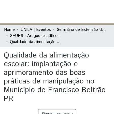
(current)
Log In
Communities & Collections
Home
UNILA | Eventos
Seminário de Extensão Universitária da Região Sul (SEURS)
SEURS - Artigos científicos
All of DSpace
Qualidade da alimentação escolar: implantação e aprimoramento das boas práticas de manipulação no Município de Francisco Beltrão-PR
Statistics
Qualidade da alimentação
escolar: implantação e
aprimoramento das boas
práticas de manipulação no
Município de Francisco Beltrão-
PR
Simple item page