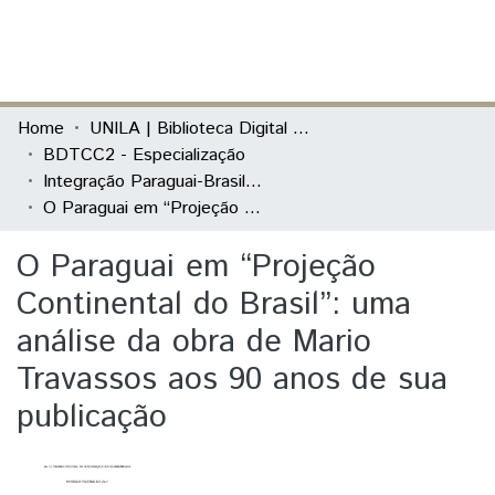
(current)
Log In
Communities & Collections
Home
UNILA | Biblioteca Digital de Trabalhos de Conclusão de Curso
BDTCC2 - Especialização
All of DSpace
Integração Paraguai-Brasil: Relações Bilaterais, Desenvolvimento e Fronteiras
O Paraguai em “Projeção Continental do Brasil”: uma análise da obra de Mario Travassos aos 90 anos de sua publicação
Statistics
O Paraguai em “Projeção
Continental do Brasil”: uma
análise da obra de Mario
Travassos aos 90 anos de sua
publicação