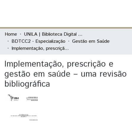
(current)
Log In
Communities & Collections
Home
UNILA | Biblioteca Digital de Trabalhos de Conclusão de Curso
BDTCC2 - Especialização
Gestão em Saúde
All of DSpace
Implementação, prescrição e gestão em saúde – uma revisão bibliográfica
Statistics
Implementação, prescrição e
gestão em saúde – uma revisão
bibliográfica