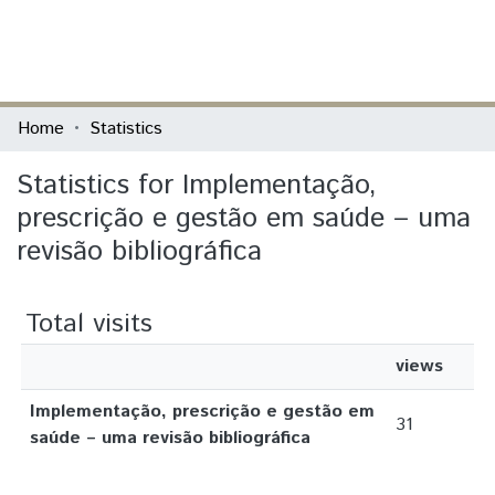
(current)
Log In
Communities & Collections
Home
Statistics
All of DSpace
Statistics for Implementação,
prescrição e gestão em saúde – uma
revisão bibliográfica
Total visits
views
Implementação, prescrição e gestão em
31
saúde – uma revisão bibliográfica