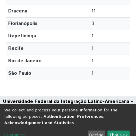
Dracena
11
Florianópolis
3
Itapetininga
1
Recife
1
Rio de Janeiro
1
São Paulo
1
Universidade Federal da Integração Latino-Americana -
UNILA
We collect and process your personal information for the
Avenida Tarquínio Joslin dos Santos, 1000 - Polo Universitário
following purposes:
Authentication, Preferences,
Acknowledgement and Statistics
.
CEP: 85870-650 | Foz do Iguaçu - Paraná
DSpace software
copyright © 2002-2026
LYRASIS
Customize
Decline
That's ok