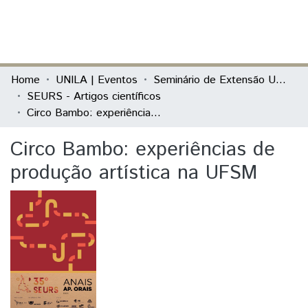
(current)
Log In
Communities & Collections
Home
UNILA | Eventos
Seminário de Extensão Universitária da Região Sul (SEURS)
SEURS - Artigos científicos
All of DSpace
Circo Bambo: experiências de produção artística na UFSM
Statistics
Circo Bambo: experiências de
produção artística na UFSM