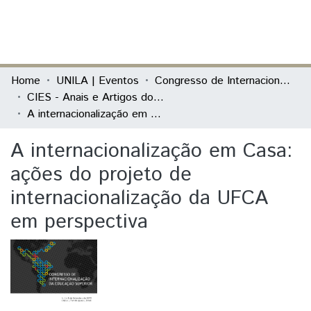
(current)
Log In
Communities & Collections
Home
UNILA | Eventos
Congresso de Internacionalização da Educação Superior (CIES)
CIES - Anais e Artigos do evento
All of DSpace
A internacionalização em Casa: ações do projeto de internacionalização da UFCA em perspectiva
Statistics
A internacionalização em Casa:
ações do projeto de
internacionalização da UFCA
em perspectiva