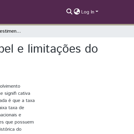
Log In
Qualidade dos investimentos brasileiros: papel e limitações do BNDES
pel e limitações do
volvimento
 signifi cativa
ada é que a taxa
ixa taxa de
acionais e
res que possuem
istórica do