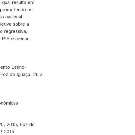
 qual resulta em
mprometendo os
o nacional.
etiva sobre a
o regressiva,
o PIB e menor
ento Latino-
 Foz do Iguaçu, 26 a
onômicas
 2015, Foz do
P, 2015