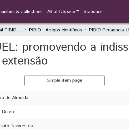
nities & Collections
All of DSpace
Statistics
Seminário Estadual PIBID do Paraná: tecendo saberes (PIBID)
PIBID - Artigos científicos
EL: promovendo a indisso
e extensão
Simple item page
eira de Almeida
a Duarte
olato Tavares da