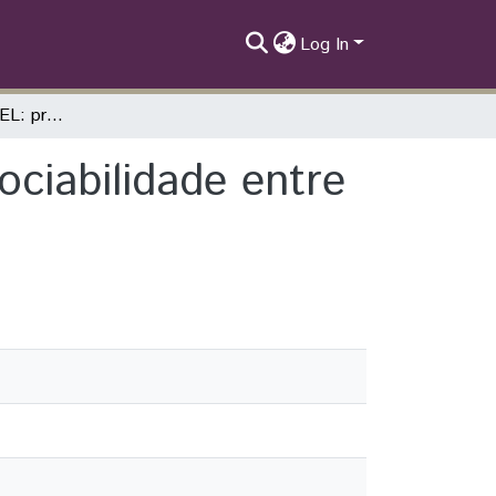
Log In
PIBID Pedagogia-UEL: promovendo a indissociabilidade entre ensino, pesquisa e extensão
ciabilidade entre