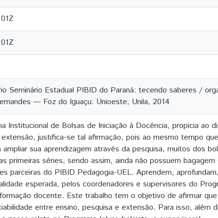
:01Z
:01Z
rio Seminário Estadual PIBID do Paraná: tecendo saberes / org
Fernandes — Foz do Iguaçu: Unioeste; Unila, 2014
Institucional de Bolsas de Iniciação à Docência, propicia ao dis
 extensão, justifica-se tal afirmação, pois ao mesmo tempo qu
ta ampliar sua aprendizagem através da pesquisa, muitos dos bo
s primeiras séries, sendo assim, ainda não possuem bagagem suf
ições parceiras do PIBID Pedagogia-UEL. Aprendem, aprofunda
alidade esperada, pelos coordenadores e supervisores do Pro
 formação docente. Este trabalho tem o objetivo de afirmar q
iabilidade entre ensino, pesquisa e extensão. Para isso, além do