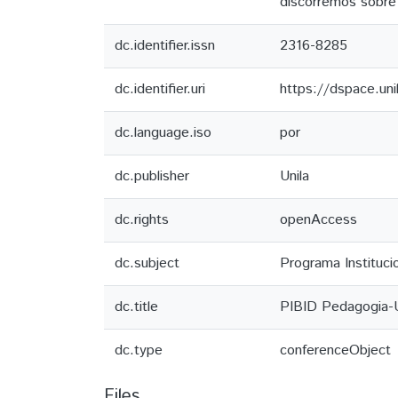
discorremos sobre 
dc.identifier.issn
2316-8285
dc.identifier.uri
https://dspace.un
dc.language.iso
por
dc.publisher
Unila
dc.rights
openAccess
dc.subject
Programa Instituci
dc.title
PIBID Pedagogia-U
dc.type
conferenceObject
Files