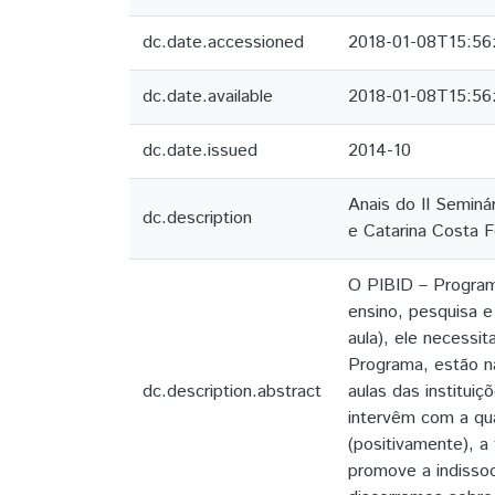
dc.date.accessioned
2018-01-08T15:56
dc.date.available
2018-01-08T15:56
dc.date.issued
2014-10
Anais do II Seminá
dc.description
e Catarina Costa 
O PIBID – Programa 
ensino, pesquisa e
aula), ele necessi
Programa, estão na
dc.description.abstract
aulas das institu
intervêm com a qu
(positivamente), a
promove a indissoc