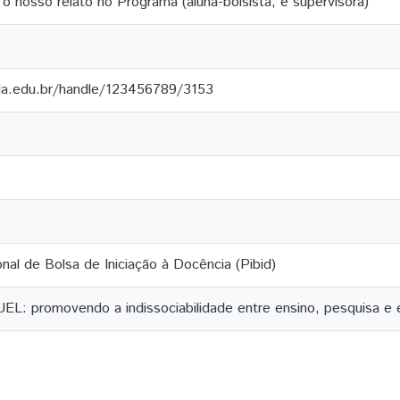
o nosso relato no Programa (aluna-bolsista, e supervisora)
ila.edu.br/handle/123456789/3153
onal de Bolsa de Iniciação à Docência (Pibid)
EL: promovendo a indissociabilidade entre ensino, pesquisa e