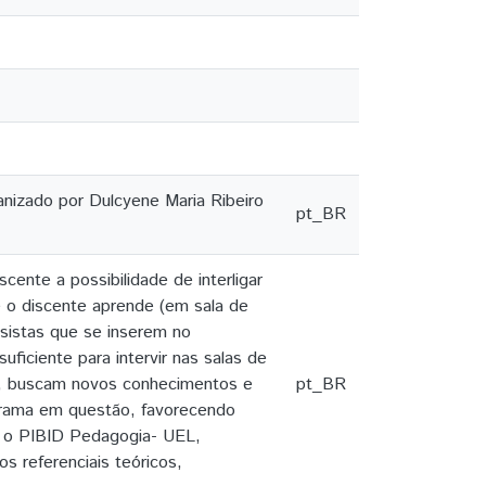
anizado por Dulcyene Maria Ribeiro
pt_BR
cente a possibilidade de interligar
e o discente aprende (em sala de
lsistas que se inserem no
iciente para intervir nas salas de
m, buscam novos conhecimentos e
pt_BR
grama em questão, favorecendo
ue o PIBID Pedagogia- UEL,
s referenciais teóricos,