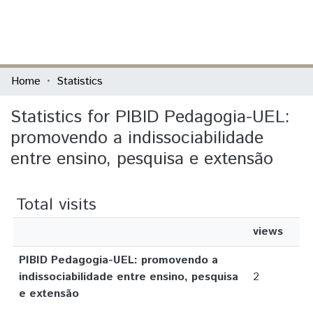
(current)
Log In
Communities & Collections
Home
Statistics
All of DSpace
Statistics for PIBID Pedagogia-UEL:
promovendo a indissociabilidade
entre ensino, pesquisa e extensão
Total visits
views
PIBID Pedagogia-UEL: promovendo a
indissociabilidade entre ensino, pesquisa
2
e extensão