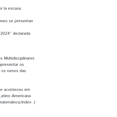
or la escasa
iones se presentan
-2024” declarada
Multidisciplinares
apresentar os
er os rumos das
que aconteceu em
Latino-Americana
anaismaloca/index :)