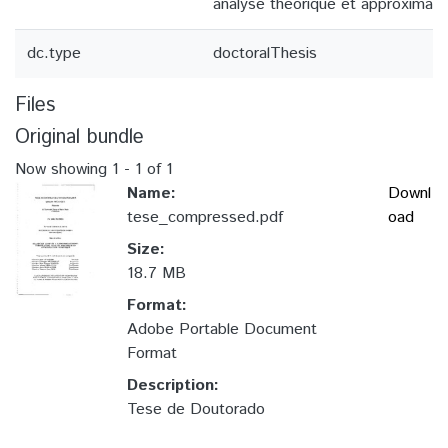
analyse theorique et approximati
dc.type
doctoralThesis
Files
Original bundle
Now showing
1 - 1 of 1
Name:
Downl
tese_compressed.pdf
oad
Size:
18.7 MB
Format:
Adobe Portable Document
Format
Description:
Tese de Doutorado