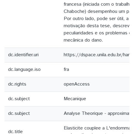
francesa (iniciada com o trabalho
Chaboche) desempenhou um pape
Por outro lado, pode ser útil, a f
motivação desta tese, descreve
peculiaridades e os problemas es
mecânica do dano.
dc.identifier.uri
https://dspace.unila.edu.br/ha
dc.language.iso
fra
dc.rights
openAccess
dc.subject
Mecanique
dc.subject
Analyse Theorique - approximato
Elasticite couplee a L'endommag
dc.title