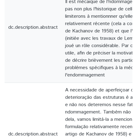
Il est mécaique de l'ndommagem
pas non plus l'historique de celle
limiterons à mentionnner qu'elle 
relativement récente (cela a com
dc.description.abstract
de Kachanov de 1958) et que l'éc
(initiée avec les travaux de Lema
joué un rôle considérable. Par con
utile, afin de préciser la motivat
de décrire brièvement les particul
problémes spécifiques à la méca
l'endommagement
A necessidade de aperfeiçoar o 
deterioração das estruturas é a
e não nos deteremos nesse fato
ndommagement. Também não vamo
dela, vamos limitá-la a menciona
formulação relativamente recen
dc.description.abstract
artigo de Kachanov de 1958) e q