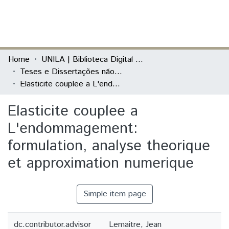
(current)
Log In
Communities & Collections
Home
UNILA | Biblioteca Digital de Dissertações e Teses
Teses e Dissertações não defendidas na Unila
All of DSpace
Elasticite couplee a L'endommagement: formulation, analyse theorique et approximation numerique
Statistics
Elasticite couplee a
L'endommagement:
formulation, analyse theorique
et approximation numerique
Simple item page
dc.contributor.advisor
Lemaitre, Jean