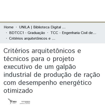
(current)
Log In
Communities & Collections
Home
UNILA | Biblioteca Digital de Trabalhos de Conclusão de Curso
BDTCC1 - Graduação
TCC - Engenharia Civil de Infraestrutura
All of DSpace
Critérios arquitetônicos e técnicos para o projeto executivo de um galpão industrial de produção de ração com desempenho energético otimizado
Statistics
Critérios arquitetônicos e
técnicos para o projeto
executivo de um galpão
industrial de produção de ração
com desempenho energético
otimizado