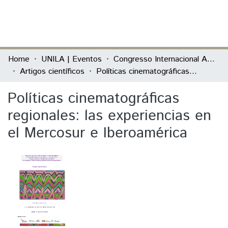
(current)
Log In
Communities & Collections
Home
UNILA | Eventos
Congresso Internacional América Latina
Artigos científicos
Políticas cinematográficas regionales: las experiencias en el Mercosur e Iberoamérica
All of DSpace
Políticas cinematográficas
Statistics
regionales: las experiencias en
el Mercosur e Iberoamérica