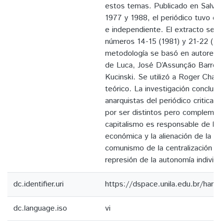
estos temas. Publicado en Salvad
1977 y 1988, el periódico tuvo ci
e independiente. El extracto sele
números 14-15 (1981) y 21-22 (1
metodología se basó en autores
de Luca, José D’Assunção Barros
Kucinski. Se utilizó a Roger Cha
teórico. La investigación concluy
anarquistas del periódico critica
por ser distintos pero complement
capitalismo es responsable de la
económica y la alienación de la cl
comunismo de la centralización de
represión de la autonomía individu
dc.identifier.uri
https://dspace.unila.edu.br/ha
dc.language.iso
vi