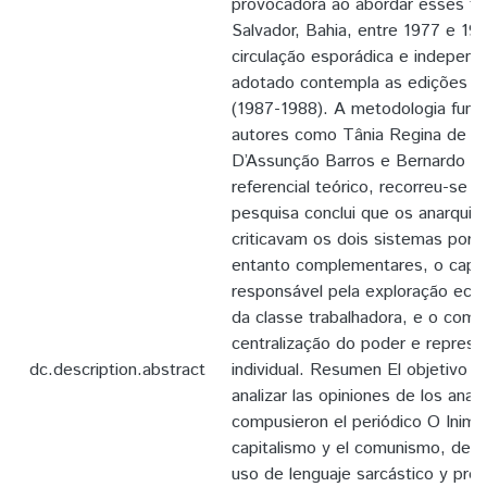
provocadora ao abordar esses t
Salvador, Bahia, entre 1977 e 198
circulação esporádica e independ
adotado contempla as edições 14
(1987-1988). A metodologia fun
autores como Tânia Regina de L
D’Assunção Barros e Bernardo K
referencial teórico, recorreu-se a
pesquisa conclui que os anarquist
criticavam os dois sistemas por s
entanto complementares, o capi
responsável pela exploração eco
da classe trabalhadora, e o comu
centralização do poder e repres
dc.description.abstract
individual. Resumen El objetivo d
analizar las opiniones de los anar
compusieron el periódico O Inimi
capitalismo y el comunismo, des
uso de lenguaje sarcástico y pro