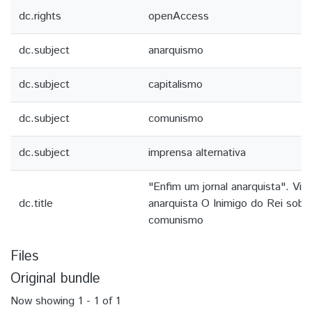
dc.rights
openAccess
dc.subject
anarquismo
dc.subject
capitalismo
dc.subject
comunismo
dc.subject
imprensa alternativa
"Enfim um jornal anarquista". Visã
dc.title
anarquista O Inimigo do Rei sobre
comunismo
Files
Original bundle
Now showing
1 - 1 of 1