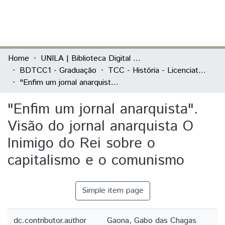
(current)
Log In
Communities & Collections
Home
UNILA | Biblioteca Digital de Trabalhos de Conclusão de Curso
BDTCC1 - Graduação
TCC - História - Licenciatura
All of DSpace
"Enfim um jornal anarquista". Visão do jornal anarquista O Inimigo do Rei sobre o capitalismo e o comunismo
Statistics
"Enfim um jornal anarquista".
Visão do jornal anarquista O
Inimigo do Rei sobre o
capitalismo e o comunismo
Simple item page
dc.contributor.author
Gaona, Gabo das Chagas