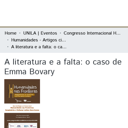
(current)
Log In
Communities & Collections
Home
UNILA | Eventos
Congresso Internacional Humanidades nas Fronteiras: Imaginários e Culturas Latino-Americanas
Humanidades - Artigos científicos
All of DSpace
A literatura e a falta: o caso de Emma Bovary
Statistics
A literatura e a falta: o caso de
Emma Bovary